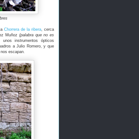
bres
 la
Chorrera de la ribera
, cerca
ómez Muñoz
(palabra que no es
unos instrumentos ópticos
cuadros a Julio Romero, y que
e nos escapan.