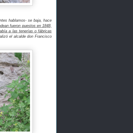
 antes hablamos- se baja, hace
odean fueron puestos en 1848,
bía a las tenerías o fábricas
lizó el alcalde don Francisco