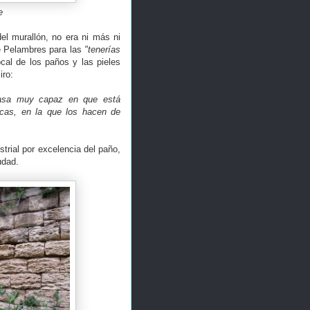
e
el murallón, no era ni más ni
de Pelambres para las
"tenerías
cal de los paños y las pieles
miro:
casa muy capaz en que está
ncas, en la que los hacen de
trial por excelencia del paño,
udad.