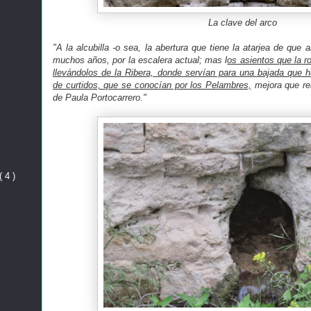
La clave del arco
"A la alcubilla -o sea, la abertura que tiene la atarjea de que
muchos años, por la escalera actual; mas l
os asientos que la r
llevándolos de la Ribera, donde servían para una bajada que ha
de curtidos, que se conocían por los Pelambres,
mejora que rea
de Paula Portocarrero."
( 4 )