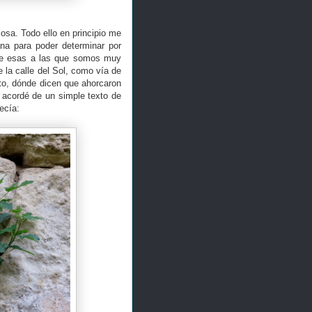
sa. Todo ello en principio me
a para poder determinar por
de esas a las que somos muy
 la calle del Sol, como vía de
nto, dónde dicen que ahorcaron
 acordé de un simple texto de
ecía: