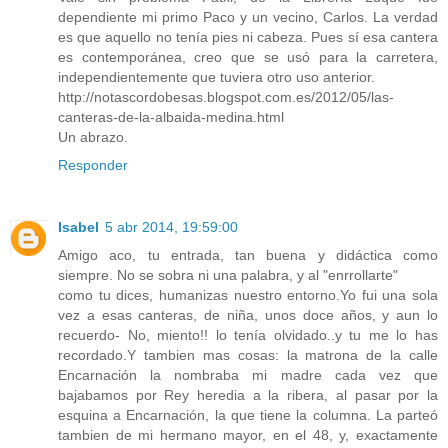
dependiente mi primo Paco y un vecino, Carlos. La verdad
es que aquello no tenía pies ni cabeza. Pues sí esa cantera
es contemporánea, creo que se usó para la carretera,
independientemente que tuviera otro uso anterior.
http://notascordobesas.blogspot.com.es/2012/05/las-
canteras-de-la-albaida-medina.html
Un abrazo.
Responder
Isabel
5 abr 2014, 19:59:00
Amigo aco, tu entrada, tan buena y didáctica como
siempre. No se sobra ni una palabra, y al "enrrollarte"
como tu dices, humanizas nuestro entorno.Yo fui una sola
vez a esas canteras, de niña, unos doce años, y aun lo
recuerdo- No, miento!! lo tenía olvidado..y tu me lo has
recordado.Y tambien mas cosas: la matrona de la calle
Encarnación la nombraba mi madre cada vez que
bajabamos por Rey heredia a la ribera, al pasar por la
esquina a Encarnación, la que tiene la columna. La parteó
tambien de mi hermano mayor, en el 48, y, exactamente