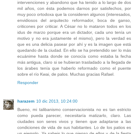
intervenciones y abandono que ha tenido a lo largo de dos
mil años, con ésta podemos darnos por satisfechos, por
muy poco ortodoxa que la consideren algunos (interesados,
envidiosos del arquitecto reformador, boca de ganso,
criticones por criticar. A César no lo mataron todos en los
idus de marzo porque era un dictador, cada uno tenía un
motivo y no era justamente el mismo), pero la verdad es
que es una delicia pasear por ahí y es la imagen que está
quedando de la ciudad. En ello se ha pretendido ser lo más
ecuánime hasta donde se conocía como estaba la fecha
más antigua, claro si se hubieran trasladado a la llegada de
los árabes tenía que haberlo reformado como el puente
sobre el río Kwai, de palos. Muchas gracias Rafael.
Responder
harazem
10 dic 2013, 10:24:00
Bueno, mi talibanismo conservacionista no es tan estricto
como pueda parecer, necesitaría matizarlo, claro. Las
ciudades son seres vivos y tienen que adaptarse a las
condiciones de vida de sus habitantes. Lo de los patios es
un ejemplo. Ya sabeis lo que pienso de ellos y de la fiesta