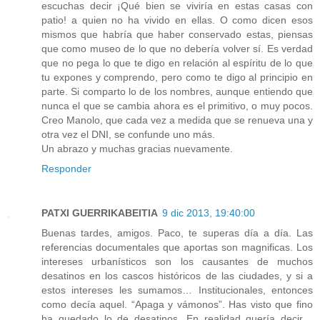
escuchas decir ¡Qué bien se viviría en estas casas con
patio! a quien no ha vivido en ellas. O como dicen esos
mismos que habría que haber conservado estas, piensas
que como museo de lo que no debería volver sí. Es verdad
que no pega lo que te digo en relación al espíritu de lo que
tu expones y comprendo, pero como te digo al principio en
parte. Si comparto lo de los nombres, aunque entiendo que
nunca el que se cambia ahora es el primitivo, o muy pocos.
Creo Manolo, que cada vez a medida que se renueva una y
otra vez el DNI, se confunde uno más.
Un abrazo y muchas gracias nuevamente.
Responder
PATXI GUERRIKABEITIA
9 dic 2013, 19:40:00
Buenas tardes, amigos. Paco, te superas día a día. Las
referencias documentales que aportas son magnificas. Los
intereses urbanísticos son los causantes de muchos
desatinos en los cascos históricos de las ciudades, y si a
estos intereses les sumamos… Institucionales, entonces
como decía aquel. “Apaga y vámonos”. Has visto que fino
ha quedado lo de desatinos. En realidad quería decir…