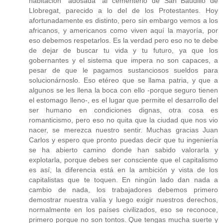
habitación "adosada" al cementerio de San Baudilio de
Llobregat, parecido a lo del de los Protestantes. Hoy
afortunadamente es distinto, pero sin embargo vemos a los
africanos, y americanos como viven aquí la mayoría, por
eso debemos respetarlos. Es la verdad pero eso no te debe
de dejar de buscar tu vida y tu futuro, ya que los
gobernantes y el sistema que impera no son capaces, a
pesar de que le pagamos sustanciosos sueldos para
solucionárnoslo. Eso etéreo que se llama patria, y que a
algunos se les llena la boca con ello -porque seguro tienen
el estomago lleno-, es el lugar que permite el desarrollo del
ser humano en condiciones dignas, otra cosa es
romanticismo, pero eso no quita que la ciudad que nos vio
nacer, se merezca nuestro sentir. Muchas gracias Juan
Carlos y espero que pronto puedas decir que tu ingeniería
se ha abierto camino donde han sabido valorarla y
explotarla, porque debes ser consciente que el capitalismo
es así, la diferencia está en la ambición y vista de los
capitalistas que te toquen. En ningún lado dan nada a
cambio de nada, los trabajadores debemos primero
demostrar nuestra valía y luego exigir nuestros derechos,
normalmente en los países civilizados, eso se reconoce,
primero porque no son tontos. Que tengas mucha suerte y