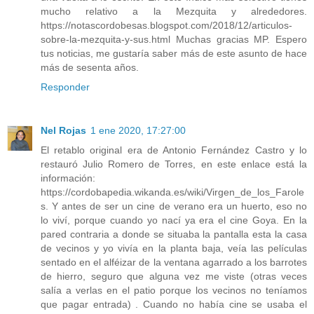
mucho relativo a la Mezquita y alrededores.
https://notascordobesas.blogspot.com/2018/12/articulos-
sobre-la-mezquita-y-sus.html Muchas gracias MP. Espero
tus noticias, me gustaría saber más de este asunto de hace
más de sesenta años.
Responder
Nel Rojas
1 ene 2020, 17:27:00
El retablo original era de Antonio Fernández Castro y lo
restauró Julio Romero de Torres, en este enlace está la
información:
https://cordobapedia.wikanda.es/wiki/Virgen_de_los_Farole
s. Y antes de ser un cine de verano era un huerto, eso no
lo viví, porque cuando yo nací ya era el cine Goya. En la
pared contraria a donde se situaba la pantalla esta la casa
de vecinos y yo vivía en la planta baja, veía las películas
sentado en el alféizar de la ventana agarrado a los barrotes
de hierro, seguro que alguna vez me viste (otras veces
salía a verlas en el patio porque los vecinos no teníamos
que pagar entrada) . Cuando no había cine se usaba el