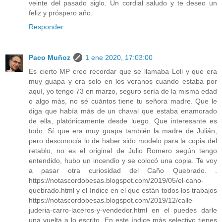
veinte del pasado siglo. Un cordial saludo y te deseo un
feliz y próspero año.
Responder
Paco Muñoz
1 ene 2020, 17:03:00
Es cierto MP creo recordar que se llamaba Loli y que era
muy guapa y era solo en los veranos cuando estaba por
aquí, yo tengo 73 en marzo, seguro sería de la misma edad
o algo más, no sé cuántos tiene tu señora madre. Que le
diga que había más de un chaval que estaba enamorado
de ella, platónicamente desde luego. Que interesante es
todo. Sí que era muy guapa también la madre de Julián,
pero desconocía lo de haber sido modelo para la copia del
retablo, no es el original de Julio Romero según tengo
entendido, hubo un incendio y se colocó una copia. Te voy
a pasar otra curiosidad del Caño Quebrado. .
https://notascordobesas.blogspot.com/2019/05/el-cano-
quebrado.html y el índice en el que están todos los trabajos
https://notascordobesas.blogspot.com/2019/12/calle-
juderia-carro-laceros-y-vendedor.html en el puedes darle
una vuelta a lo escrito. En este índice más selectivo tienes