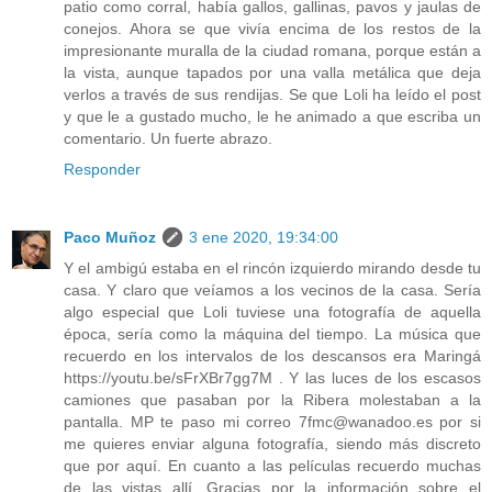
patio como corral, había gallos, gallinas, pavos y jaulas de
conejos. Ahora se que vivía encima de los restos de la
impresionante muralla de la ciudad romana, porque están a
la vista, aunque tapados por una valla metálica que deja
verlos a través de sus rendijas. Se que Loli ha leído el post
y que le a gustado mucho, le he animado a que escriba un
comentario. Un fuerte abrazo.
Responder
Paco Muñoz
3 ene 2020, 19:34:00
Y el ambigú estaba en el rincón izquierdo mirando desde tu
casa. Y claro que veíamos a los vecinos de la casa. Sería
algo especial que Loli tuviese una fotografía de aquella
época, sería como la máquina del tiempo. La música que
recuerdo en los intervalos de los descansos era Maringá
https://youtu.be/sFrXBr7gg7M . Y las luces de los escasos
camiones que pasaban por la Ribera molestaban a la
pantalla. MP te paso mi correo 7fmc@wanadoo.es por si
me quieres enviar alguna fotografía, siendo más discreto
que por aquí. En cuanto a las películas recuerdo muchas
de las vistas allí. Gracias por la información sobre el