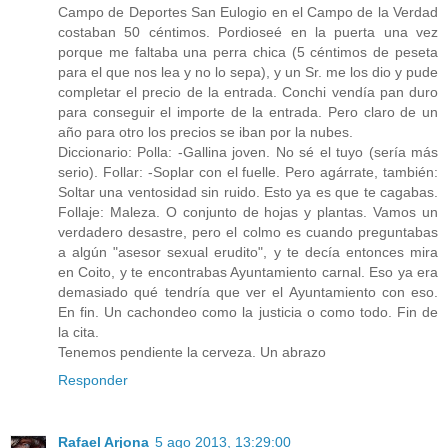
Campo de Deportes San Eulogio en el Campo de la Verdad
costaban 50 céntimos. Pordioseé en la puerta una vez
porque me faltaba una perra chica (5 céntimos de peseta
para el que nos lea y no lo sepa), y un Sr. me los dio y pude
completar el precio de la entrada. Conchi vendía pan duro
para conseguir el importe de la entrada. Pero claro de un
año para otro los precios se iban por la nubes.
Diccionario: Polla: -Gallina joven. No sé el tuyo (sería más
serio). Follar: -Soplar con el fuelle. Pero agárrate, también:
Soltar una ventosidad sin ruido. Esto ya es que te cagabas.
Follaje: Maleza. O conjunto de hojas y plantas. Vamos un
verdadero desastre, pero el colmo es cuando preguntabas
a algún "asesor sexual erudito", y te decía entonces mira
en Coito, y te encontrabas Ayuntamiento carnal. Eso ya era
demasiado qué tendría que ver el Ayuntamiento con eso.
En fin. Un cachondeo como la justicia o como todo. Fin de
la cita.
Tenemos pendiente la cerveza. Un abrazo
Responder
Rafael Arjona
5 ago 2013, 13:29:00