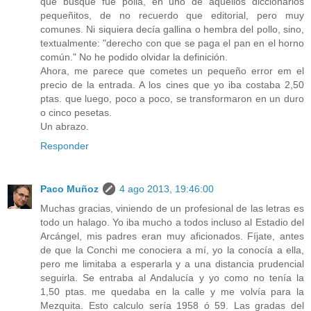
que busqué fue polla, en uno de aquellos diccionarios
pequeñitos, de no recuerdo que editorial, pero muy
comunes. Ni siquiera decía gallina o hembra del pollo, sino,
textualmente: "derecho con que se paga el pan en el horno
común." No he podido olvidar la definición.
Ahora, me parece que cometes un pequeño error em el
precio de la entrada. A los cines que yo iba costaba 2,50
ptas. que luego, poco a poco, se transformaron en un duro
o cinco pesetas.
Un abrazo.
Responder
Paco Muñoz
4 ago 2013, 19:46:00
Muchas gracias, viniendo de un profesional de las letras es
todo un halago. Yo iba mucho a todos incluso al Estadio del
Arcángel, mis padres eran muy aficionados. Fíjate, antes
de que la Conchi me conociera a mí, yo la conocía a ella,
pero me limitaba a esperarla y a una distancia prudencial
seguirla. Se entraba al Andalucía y yo como no tenía la
1,50 ptas. me quedaba en la calle y me volvía para la
Mezquita. Esto calculo sería 1958 ó 59. Las gradas del