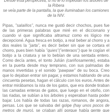
Desde esta perspectiva, si no te lo impedían los árboles de
la Ribera
se veía parte de la pantalla, la que iluminaban los camiones
de la NIV.
Pipas,
"salaillos",
nunca me gustó decir chochos, pues fue
de las primeras palabras que miré en el diccionario y
cuando vi que significaba altramuz como es lógico me
decepcioné. Agua fresca en botijo, a real beber al chorro y a
dos reales la
"jarta",
es decir beber sin que se cortara el
chorro, pues bien había
"quies"("enteraos")
que le cogían el
botijo a la criatura y se lo bebían de una sentada entero.
Como decía antes, el tonto Julián
(cariñosamente)
, estaba
en la puerta desde muy temprano, con sus palmadas de
manos invertidas y el sonido
"pawpaw"
de su boca. Creo
que lo dejaban entrar sin pagar, y estamos hablando de una
cincuenta pesetas, hagan el cálculo con los euros. Antes de
entrar mirábamos la isla de los gatos, que era donde tiraban
las camadas enteras de gatos, que luego en el otoño, con
las riadas, se subían a los árboles y esperaban hasta poder
bajar. Los había de todas las razas, romanos, de angora,
persas. Los que se salvaba del golpe
(hay unos pocos de
metros de muro),
se criaban allí porque había gente que