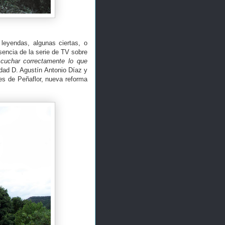
leyendas, algunas ciertas, o
sencia de la serie de TV sobre
cuchar correctamente lo que
dad D. Agustín Antonio Díaz y
es de Peñaflor, nueva reforma