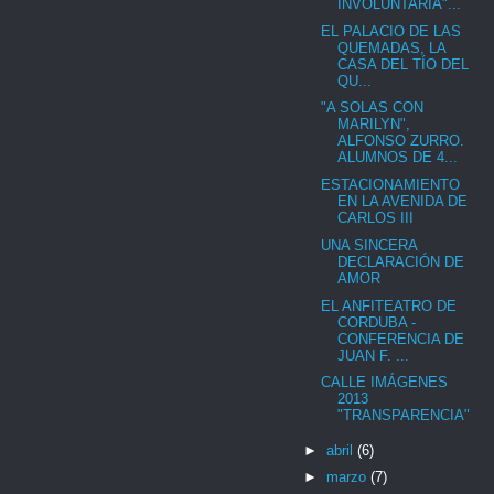
INVOLUNTARIA"...
EL PALACIO DE LAS
QUEMADAS, LA
CASA DEL TÍO DEL
QU...
"A SOLAS CON
MARILYN",
ALFONSO ZURRO.
ALUMNOS DE 4...
ESTACIONAMIENTO
EN LA AVENIDA DE
CARLOS III
UNA SINCERA
DECLARACIÓN DE
AMOR
EL ANFITEATRO DE
CORDUBA -
CONFERENCIA DE
JUAN F. ...
CALLE IMÁGENES
2013
"TRANSPARENCIA"
►
abril
(6)
►
marzo
(7)