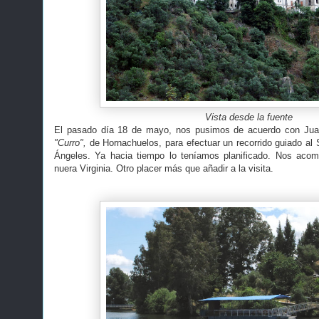
Vista desde la fuente
El pasado día 18 de mayo, nos pusimos de acuerdo con
Jua
"Curro",
de Hornachuelos, para efectuar un recorrido guiado al 
Ángeles. Ya hacia tiempo lo teníamos planificado. Nos acom
nuera Virginia. Otro placer más que añadir a la visita.