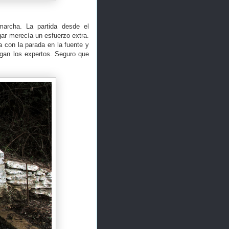
marcha. La partida desde el
ar merecía un esfuerzo extra.
 con la parada en la fuente y
ogan los expertos. Seguro que