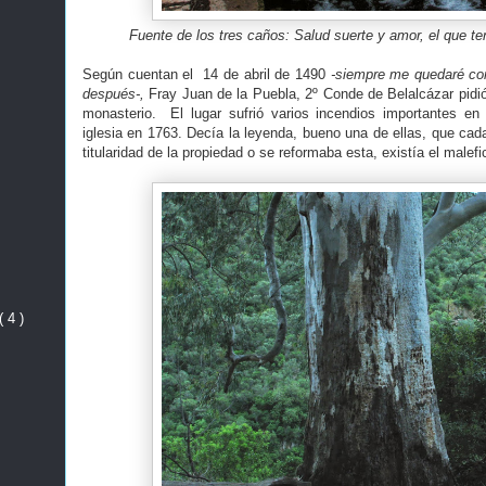
Fuente de los tres caños: Salud suerte y amor, el que te
Según cuentan el 14 de abril de 1490
-siempre me quedaré co
después-,
Fray Juan de la Puebla, 2º Conde de Belalcázar pidió 
monasterio. El lugar sufrió varios incendios importantes en
iglesia en 1763. Decía la leyenda, bueno una de ellas, que ca
titularidad de la propiedad o se reformaba esta, existía el malefi
( 4 )