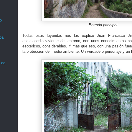
o
Entrada principal
Todas esas leyendas nos las explicó Juan Francisco J
ba
enciclopedia viviente del entorno, con unos conocimientos bo
esotéricos, considerables. Y más que eso, con una pasión fuera
la protección del medio ambiente. Un verdadero personaje y un
 de