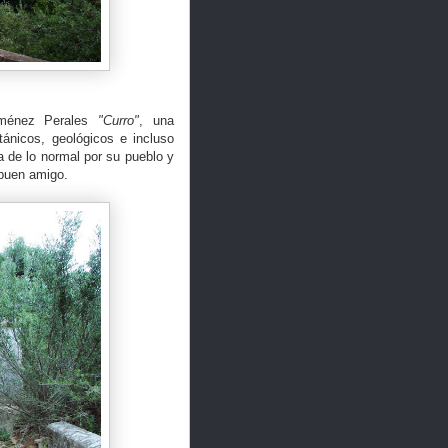
iménez Perales
"Curro"
, una
tánicos, geológicos e incluso
 de lo normal por su pueblo y
 buen amigo.