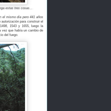
nga estas tres cosas...
n el mismo día pero 441 años
autorización para construir el
 1498, 1543 y 1655, luego la
da vez que había un cambio de
cio del fuego.