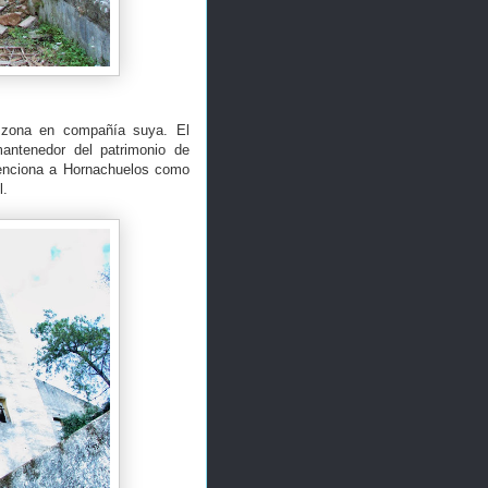
a zona en compañía suya. El
antenedor del patrimonio de
menciona a Hornachuelos como
l.