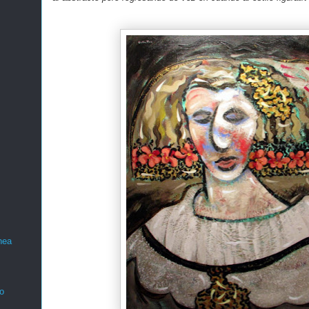
nea
o