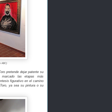
de ABC)
Toro pretende dejar patente su
n marcado las etapas más
ntesis figurativo en el camino
-Toro, ya sea su pintura o su