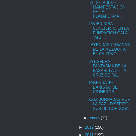
¡¡SI SE PUEDE!!
MANIFESTACIÓN
DE LA
PLATAFORMA ...
JAVIER RIBA:
CONCIERTO EN LA
FUNDACIÓN GALA-
"ALJI...
LEYENDAS URBANAS
DE LA MEZQUITA:
EL CAUTIVO
LA ESFERA
FANTASMA DE LA
PASARELA DE LA
CRUZ DE RA...
TABERNA “EL
BAÑISTA” DE
C/LINEROS
XXIX JORNADAS POR
LA PAZ - DISTRITO
SUR DE CORDOBA
►
enero
(11)
►
2012
(156)
►
2011
(199)