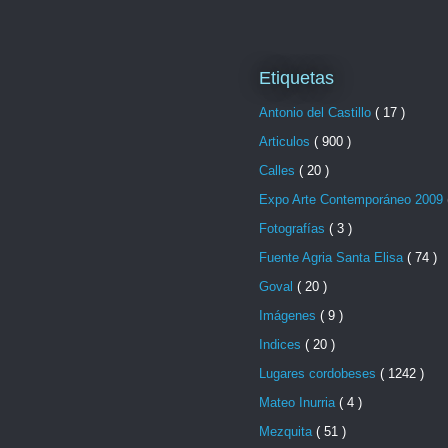
Etiquetas
Antonio del Castillo
( 17 )
Articulos
( 900 )
Calles
( 20 )
Expo Arte Contemporáneo 2009
Fotografías
( 3 )
Fuente Agria Santa Elisa
( 74 )
Goval
( 20 )
Imágenes
( 9 )
Indices
( 20 )
Lugares cordobeses
( 1242 )
Mateo Inurria
( 4 )
Mezquita
( 51 )