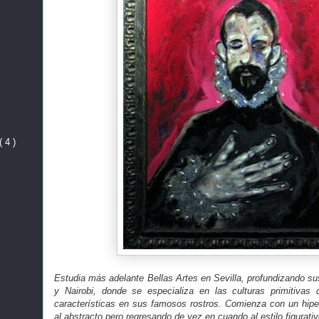
( 4 )
Estudia más adelante Bellas Artes en Sevilla, profundizando su
y Nairobi, donde se especializa en las culturas primitiva
características en sus famosos rostros. Comienza con un hiper
al abstracto pero regresando de vez en cuando al estilo figurativ