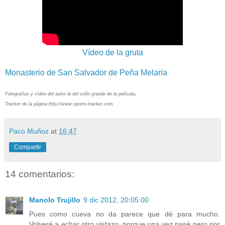
Vídeo de la gruta
Monasterio de San Salvador de Peña Melaria
.
Fotografías y vídeo del autor la del coño grande de la película
Tracker de la página http://www.sports-tracker.com
Paco Muñoz
at
16:47
Compartir
14 comentarios:
Manolo Trujillo
9 dic 2012, 20:05:00
Pues como cueva no da parece que dé para mucho.
Volveré a echar otro vistazo, porque una vez pasé pero por