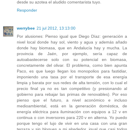
desde su azotea el aludido comentarista tuyo.
Responder
werrybee
21 jul 2012, 13:13:00
Por alusiones: Pienso igual que Diego Díaz: generación a
nivel local donde hay sol, viento y agua y además añado
donde hay biomasa, que en Andalucía hay y mucha. La
provincia de Jaén, por ejemplo, sería capaz de
autoabastecerse solo con su potencial en biomasa,
concretamente del olivar. El problema, como bien apunta
Paco, es que luego llegan los monopolios para fastidiar,
imponiendo una tasa por el transporte de esa energía
limpia y barata por sus redes de alta tensión, con lo cual el
precio final ya no es tan competitivo (y presionando al
gobierno para rebajar las primas de renovables). Por eso
pienso que el futuro, a nivel aconómico e incluso
medioambiental, está en la generación doméstica, de
energía eléctrica para iluminación con equipos a 12 v en
continua o con inversores para 220 v en alterna. Yo puedo
porque tengo el lujo de vivir en una casa con una gran
terraza y sin bloques a mi alrededor, igual que casi todos