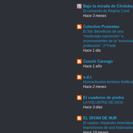
Bajo la mirada de Córdoba
El convento de Regina Coeli
Hace 3 meses
Colectivo Prometeo
El Sol: Beneficios de una
“moderada exposición” e
inconvenientes de la “excesiva
protección”. 2ª Parte
Hace 1 día
Conchi Carnago
Hace 1 año
e.d.r.
Hornachuelos territorio fortific
Hace 2 meses
El cuaderno de piedra
LA VOLUNTAD DE DIOS
Hace 3 días
EL DIVAN DE NUR
El cautivo. Alejandro Amenábar
Impresiones de una historiado
Hace 10 meses