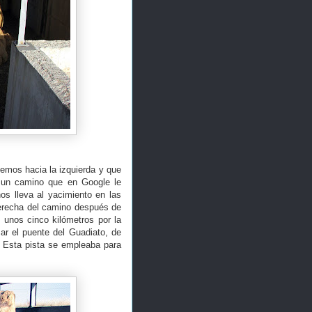
emos hacia la izquierda y que
a un camino que en Google le
os lleva al yacimiento en las
derecha del camino después de
 unos cinco kilómetros por la
ar el puente del Guadiato, de
. Esta pista se empleaba para