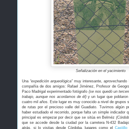
Señalización en el yacimiento
Una
“expedición arqueológica”
muy interesante, aprovechando la
compañía de dos amigos: Rafael Jiménez, Profesor de Geograf
Paco Madrigal experimentado fotógrafo
(se nos quedó un tercer
trabajo, aunque nos acordamos de él)
y un lugar que poblaro
cuatro mil años. Este lugar es muy conocido a nivel de grupos 
de rutas por el precioso valle del Guadiato. Tuvimos algún p
haber estudiado el recorrido, porque falta un simple indicador q
principal es empezar por decir que se sitúa en Belméz
(Córdo
que se accede desde la ciudad por la carretera N-432 Badaj
atrás, si lo visitas desde Córdoba, lugares como el
Castillo