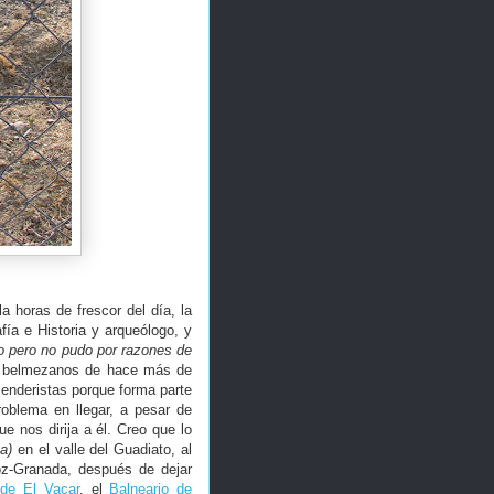
 horas de frescor del día, la
ía e Historia y arqueólogo, y
o pero no pudo por razones de
n belmezanos de hace más de
senderistas porque forma parte
roblema en llegar, a pesar de
ue nos dirija a él. Creo que lo
ba)
en el valle del Guadiato, al
oz-Granada, después de dejar
 de El Vacar
, el
Balneario de