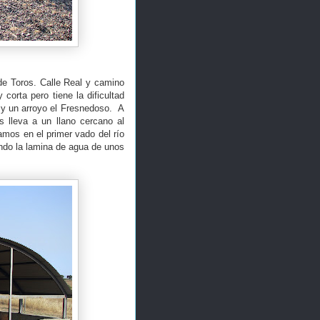
de Toros. Calle Real y camino
orta pero tiene la dificultad
o y un arroyo el Fresnedoso. A
 lleva a un llano cercano al
tamos en el primer vado del río
endo la lamina de agua de unos