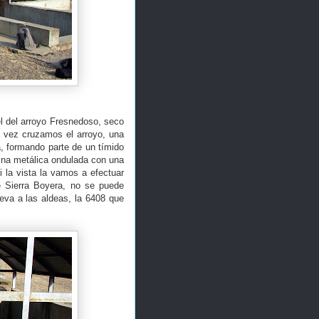
el del arroyo Fresnedoso, seco
a vez cruzamos el arroyo, una
, formando parte de un tímido
mina metálica ondulada con una
i la vista la vamos a efectuar
e Sierra Boyera, no se puede
eva a las aldeas, la 6408 que