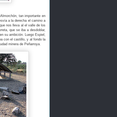
a-Almorchón, tan importante en
svía a la derecha el camino a
que nos lleva al el valle de los
rreta, que se iba a desdoblar,
 en su ambición. Luego Espiel,
a con el castillo, y al fondo la
ciudad minera de Peñarroya.