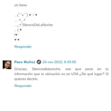
un beso
...(¯`v´¯) ♥ ♡♥
.... •.¸.•´
...¸.•´SilencioDeLaNoche
.. ( ♥
I♥
♥ ♥
Responder
Paco Muñoz
24 nov 2010, 6:43:00
Gracias, Silenciodelanoche, veo que pone en tu
información que tu ubicación es en USA ¿De qué lugar? Si
quieres decirlo.
Responder