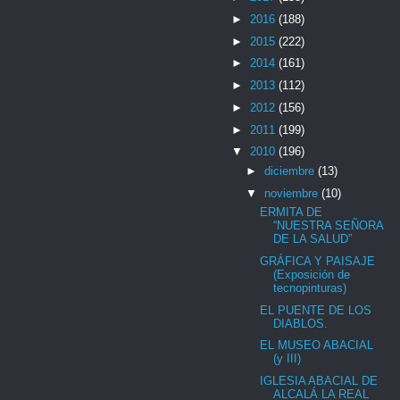
►
2016
(188)
►
2015
(222)
►
2014
(161)
►
2013
(112)
►
2012
(156)
►
2011
(199)
▼
2010
(196)
►
diciembre
(13)
▼
noviembre
(10)
ERMITA DE
“NUESTRA SEÑORA
DE LA SALUD”
GRÁFICA Y PAISAJE
(Exposición de
tecnopinturas)
EL PUENTE DE LOS
DIABLOS.
EL MUSEO ABACIAL
(y III)
IGLESIA ABACIAL DE
ALCALÁ LA REAL