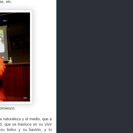
as, etc.
comienzo.
a naturaleza y el medio, que a
, que se trasluce en su vivir
 su bolso y su bastón, y lo