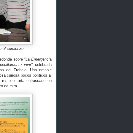
sa al comienzo
.
 redonda sobre
"La Emergencia
ncillamente, vivir",
celebrada
as del Trabajo. Una notable
osa curiosa pocos políticos al
 resto estaría enfrascado en
to de mira.