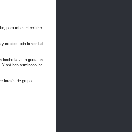
a, para mi es el politico
 y no dice toda la verdad
n hecho la vista gorda en
Y así han terminado las
r interés de grupo.