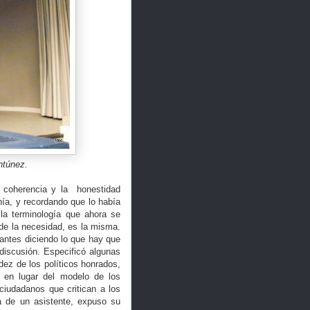
ntúnez.
a coherencia y la honestidad
nía, y recordando que lo había
la terminología que ahora se
 de la necesidad, es la misma.
antes diciendo lo que hay que
discusión. Especificó algunas
dez de los políticos honrados,
 en lugar del modelo de los
ciudadanos que critican a los
ta de un asistente, expuso su