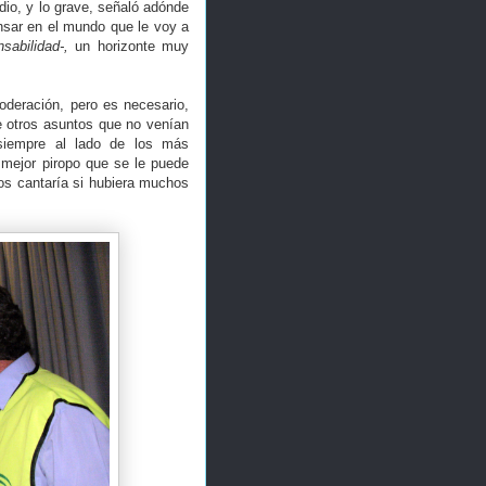
 dio, y lo grave, señaló adónde
ensar en el mundo que le voy a
sabilidad-,
un horizonte muy
oderación, pero es necesario,
e otros asuntos que no venían
siempre al lado de los más
 mejor piropo que se le puede
nos cantaría si hubiera muchos