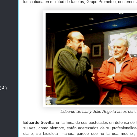
lucha diaria en multitud de facetas, Grupo Prometeo, conferenci
( 4 )
Eduardo Sevilla y Julio Anguita antes del 
Eduardo Sevilla
, en la línea de sus postulados en defensa de l
su vez, como siempre, están aderezados de su profesionalidad
diario, su bicicleta –ahora parece que no la usa mucho-,