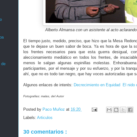
o
Alberto Almansa con un asistente al acto aclarando
ba
El tiempo justo, medido, preciso, que hizo que la Mesa Redo
que te dejase un buen sabor de boca. Ya es hora de que la so
los frentes necesarios para que esta guerra desigual, con
aleccionamiento mediático en todos los frentes, de insaciab
menos le salgan algunas espinillas molestas. Enhorabuena
 de
participantes, por el mensaje y por su esfuerzo, y por la tranq
ahí, que no es todo tan negro, que hay voces autorizadas que s
Algunos enlaces de interés:
Decrecimiento en Equidad
El nido 
Fotografias: malas, del Autor
Posted by
Paco Muñoz
at
16:20
Labels:
Articulos
30 comentarios :