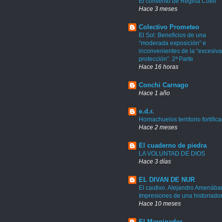
El convento de Regina Coeli
Hace 3 meses
Colectivo Prometeo
El Sol: Beneficios de una
“moderada exposición” e
inconvenientes de la “excesiva
protección”. 2ª Parte
Hace 16 horas
Conchi Carnago
Hace 1 año
e.d.r.
Hornachuelos territorio fortific
Hace 2 meses
El cuaderno de piedra
LA VOLUNTAD DE DIOS
Hace 3 días
EL DIVAN DE NUR
El cautivo. Alejandro Amenábar
Impresiones de una historiado
Hace 10 meses
El Marginador