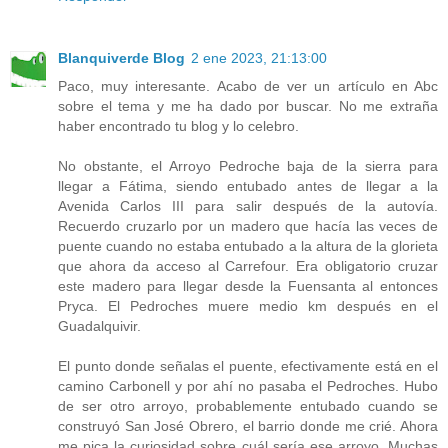
Blanquiverde Blog
2 ene 2023, 21:13:00
Paco, muy interesante. Acabo de ver un artículo en Abc
sobre el tema y me ha dado por buscar. No me extraña
haber encontrado tu blog y lo celebro.
No obstante, el Arroyo Pedroche baja de la sierra para
llegar a Fátima, siendo entubado antes de llegar a la
Avenida Carlos III para salir después de la autovía.
Recuerdo cruzarlo por un madero que hacía las veces de
puente cuando no estaba entubado a la altura de la glorieta
que ahora da acceso al Carrefour. Era obligatorio cruzar
este madero para llegar desde la Fuensanta al entonces
Pryca. El Pedroches muere medio km después en el
Guadalquivir.
El punto donde señalas el puente, efectivamente está en el
camino Carbonell y por ahí no pasaba el Pedroches. Hubo
de ser otro arroyo, probablemente entubado cuando se
construyó San José Obrero, el barrio donde me crié. Ahora
me pica la curiosidad sobre cuál sería ese arroyo. Muchas