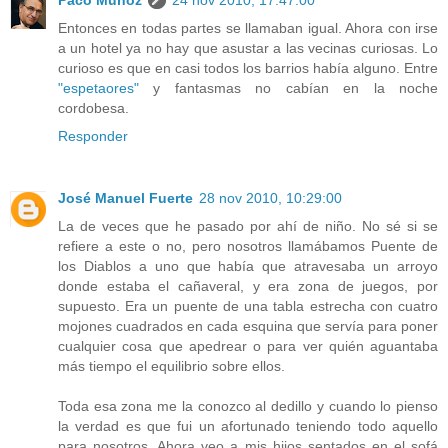
Paco Muñoz
24 nov 2010, 17:47:00
Entonces en todas partes se llamaban igual. Ahora con irse
a un hotel ya no hay que asustar a las vecinas curiosas. Lo
curioso es que en casi todos los barrios había alguno. Entre
"espetaores"
y fantasmas no cabían en la noche
cordobesa.
Responder
José Manuel Fuerte
28 nov 2010, 10:29:00
La de veces que he pasado por ahí de niño. No sé si se
refiere a este o no, pero nosotros llamábamos Puente de
los Diablos a uno que había que atravesaba un arroyo
donde estaba el cañaveral, y era zona de juegos, por
supuesto. Era un puente de una tabla estrecha con cuatro
mojones cuadrados en cada esquina que servía para poner
cualquier cosa que apedrear o para ver quién aguantaba
más tiempo el equilibrio sobre ellos.
Toda esa zona me la conozco al dedillo y cuando lo pienso
la verdad es que fui un afortunado teniendo todo aquello
para nosotros. Ahora veo a mis hijos sentados en el sofá