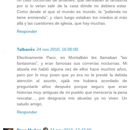
no citas nocturnas de amantes, que derivaban al fantasma
por si lo veían salir de la casa dónde no debiera estar.
Como desde el que el mundo es mundo, la "jodienda no
tiene enmienda", y claro luego estaban los miedos al más
allá y las cuestiones de iglesia, que hay muchas.
Responder
Talbanés
24 nov 2010, 16:00:00
Efectivamente Paco, en Montalbán les llamaban "las
fantasmas", y eran famosas sus correrías nocturnas. Mi
abuela me habló alguna vez de ellos hace muchos años,
pero por lo muy joven que yo era no le presté la debida
atención al asunto, ojalá me hubiera acordado de
preguntarle años después porque seguro que eran
historias muy antiguas de mi pueblo que merecería la pena
rescatar..., por desgracia mis abuelas ya no viven. Un
saludo amigo.
Responder