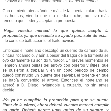
le volvió a decir machaconamente el
"diablo hortelano".
Con el miedo atenazándole más de la cuenta, calado hasta
los huesos, viendo que era media noche, no tuvo más
remedio que ceder y aceptar la propuesta.
-Haga vuestra merced lo que quiera, acepto la
propuesta, ya que necesito su ayuda para salir de esta.
–le contestó balbuceante el fraile-novicio.
Entonces el hortelano descolgó un cuerno de carnero de su
cintura, tocándolo, y aún a pesar del fragor de la tormenta se
oyó claramente su sonido turbador. En breves momentos se
llenaron ambas orillas del arroyo con obreros y útiles, que
se pusieron a trabajar y en un corto periodo de tiempo
quedó construido un puente que salvaba el torrente en que
se había convertido el arroyo. Entonces el hortelano se
acercó a D. Diego invitándole a cruzarlo, no sin antes
decirle:
-Yo ya he cumplido lo prometido para que se puede
librar de la cárcel, ahora deberá vuestra merced cumplir
su parte. Deberá darme unas gotas de su sangre, y