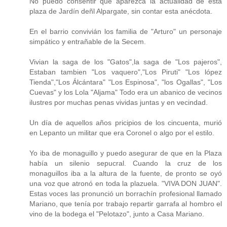
No puedo consentir que aparezca la actualidad de esta
plaza de Jardín deñl Alpargate, sin contar esta anécdota.
En el barrio convivián los familia de "Arturo" un personaje
simpático y entrañable de la Secem.
Vivian la saga de los "Gatos",la saga de "Los pajeros",
Estaban tambien "Los vaquero","Los Piruti" "Los lópez
Tienda","Los Álcántara" "Los Espinosa", "los Ogallas", "Los
Cuevas" y los Lola "Aljama" Todo era un abanico de vecinos
ilustres por muchas penas vividas juntas y en vecindad.
Un día de aquellos años pricipios de los cincuenta, murió
en Lepanto un militar que era Coronel o algo por el estilo.
Yo iba de monaguillo y puedo asegurar de que en la Plaza
había un silenio sepucral. Cuando la cruz de los
monaguillos iba a la altura de la fuente, de pronto se oyó
una voz que atronó en toda la plazuela. "VIVA DON JUAN".
Estas voces las pronunció un borrachín profesional llamado
Mariano, que tenía por trabajo repartir garrafa al hombro el
vino de la bodega el "Pelotazo", junto a Casa Mariano.