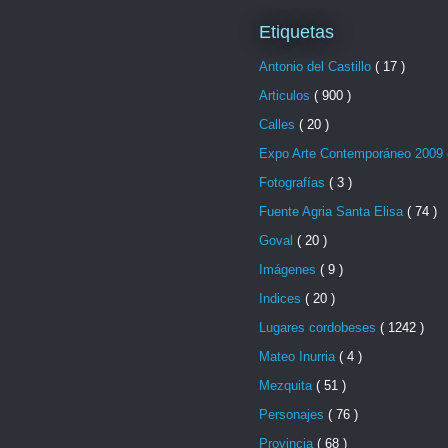
Etiquetas
Antonio del Castillo
( 17 )
Articulos
( 900 )
Calles
( 20 )
Expo Arte Contemporáneo 2009
Fotografías
( 3 )
Fuente Agria Santa Elisa
( 74 )
Goval
( 20 )
Imágenes
( 9 )
Indices
( 20 )
Lugares cordobeses
( 1242 )
Mateo Inurria
( 4 )
Mezquita
( 51 )
Personajes
( 76 )
Provincia
( 68 )