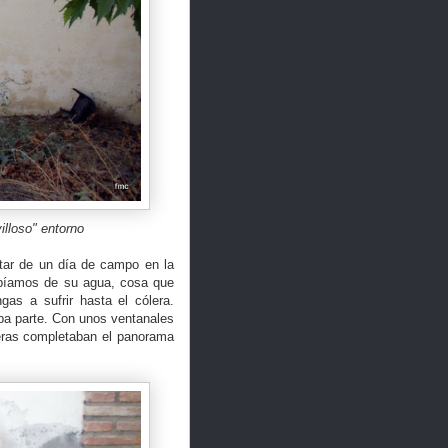
lloso" entorno
tar de un día de campo en la
ebíamos de su agua, cosa que
as a sufrir hasta el cólera.
aba parte. Con unos ventanales
meras completaban el panorama