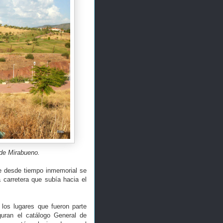
 de Mirabueno.
ue desde tiempo inmemorial se
 carretera que subía hacia el
los lugares que fueron parte
guran el catálogo General de