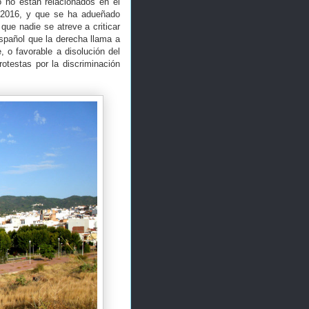
no están relacionados en el
l 2016, y que se ha adueñado
ue nadie se atreve a criticar
español que la derecha llama a
 o favorable a disolución del
otestas por la discriminación