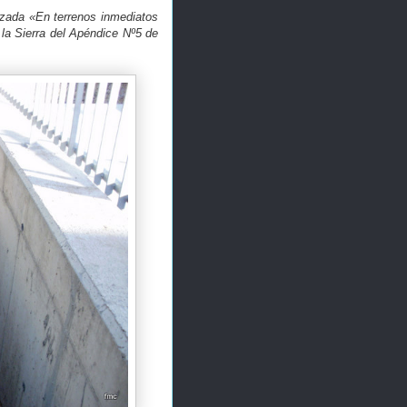
izada «En terrenos inmediatos
 la Sierra del Apéndice Nº5 de