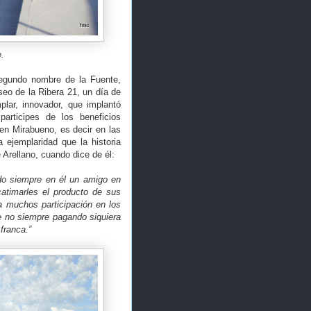
e.
segundo nombre de la Fuente,
eo de la Ribera 21, un día de
lar, innovador, que implantó
participes de los beneficios
 en Mirabueno, es decir en las
 ejemplaridad que la historia
Arellano, cuando dice de él:
do siempre en él un amigo en
catimarles el producto de sus
a muchos participación en los
e no siempre pagando siquiera
franca.”