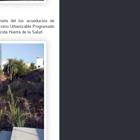
norte del los acueductos de
o como Urbanizable Programado
cida Huerta de la Salud.