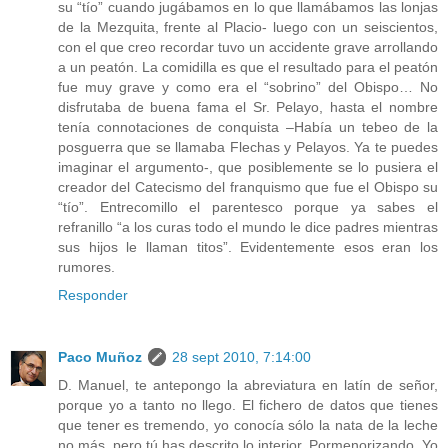
su “tío” cuando jugábamos en lo que llamábamos las lonjas
de la Mezquita, frente al Placio- luego con un seiscientos,
con el que creo recordar tuvo un accidente grave arrollando
a un peatón. La comidilla es que el resultado para el peatón
fue muy grave y como era el “sobrino” del Obispo… No
disfrutaba de buena fama el Sr. Pelayo, hasta el nombre
tenía connotaciones de conquista –Había un tebeo de la
posguerra que se llamaba Flechas y Pelayos. Ya te puedes
imaginar el argumento-, que posiblemente se lo pusiera el
creador del Catecismo del franquismo que fue el Obispo su
“tío”. Entrecomillo el parentesco porque ya sabes el
refranillo “a los curas todo el mundo le dice padres mientras
sus hijos le llaman titos”. Evidentemente esos eran los
rumores.
Responder
Paco Muñoz
28 sept 2010, 7:14:00
D. Manuel, te antepongo la abreviatura en latín de señor,
porque yo a tanto no llego. El fichero de datos que tienes
que tener es tremendo, yo conocía sólo la nata de la leche
no más, pero tú has descrito lo interior. Pormenorizando. Yo