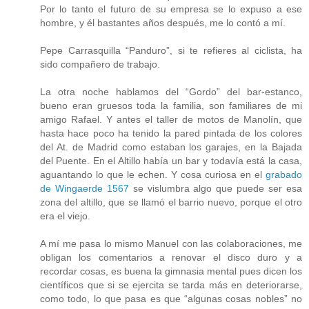
Por lo tanto el futuro de su empresa se lo expuso a ese
hombre, y él bastantes años después, me lo contó a mí.
Pepe Carrasquilla “Panduro”, si te refieres al ciclista, ha
sido compañero de trabajo.
La otra noche hablamos del “Gordo” del bar-estanco,
bueno eran gruesos toda la familia, son familiares de mi
amigo Rafael. Y antes el taller de motos de Manolín, que
hasta hace poco ha tenido la pared pintada de los colores
del At. de Madrid como estaban los garajes, en la Bajada
del Puente. En el Altillo había un bar y todavía está la casa,
aguantando lo que le echen. Y cosa curiosa en el
grabado
de Wingaerde 1567
se vislumbra algo que puede ser esa
zona del altillo, que se llamó el barrio nuevo, porque el otro
era el viejo.
A mí me pasa lo mismo Manuel con las colaboraciones, me
obligan los comentarios a renovar el disco duro y a
recordar cosas, es buena la gimnasia mental pues dicen los
científicos que si se ejercita se tarda más en deteriorarse,
como todo, lo que pasa es que “algunas cosas nobles” no