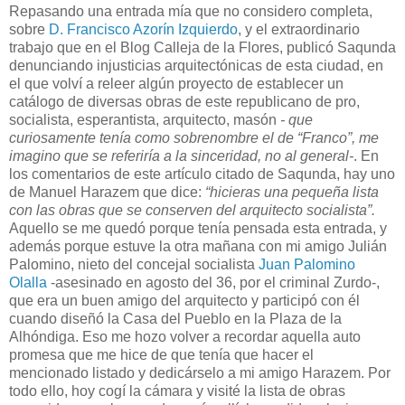
Repasando una entrada mía que no considero completa,
sobre
D. Francisco Azorín Izquierdo
, y el extraordinario
trabajo que en el Blog Calleja de la Flores, publicó Saqunda
denunciando injusticias arquitectónicas de esta ciudad, en
el que volví a releer algún proyecto de establecer un
catálogo de diversas obras de este republicano de pro,
socialista, esperantista, arquitecto, masón
- que
curiosamente tenía como sobrenombre el de “Franco”, me
imagino que se referiría a la sinceridad, no al general-
. En
los comentarios de este artículo citado de Saqunda, hay uno
de Manuel Harazem que dice:
“hicieras una pequeña lista
con las obras que se conserven del arquitecto socialista”.
Aquello se me quedó porque tenía pensada esta entrada, y
además porque estuve la otra mañana con mi amigo Julián
Palomino, nieto del concejal socialista
Juan Palomino
Olalla
-asesinado en agosto del 36, por el criminal Zurdo-,
que era un buen amigo del arquitecto y participó con él
cuando diseñó la Casa del Pueblo en la Plaza de la
Alhóndiga. Eso me hozo volver a recordar aquella auto
promesa que me hice de que tenía que hacer el
mencionado listado y dedicárselo a mi amigo Harazem. Por
todo ello, hoy cogí la cámara y visité la lista de obras