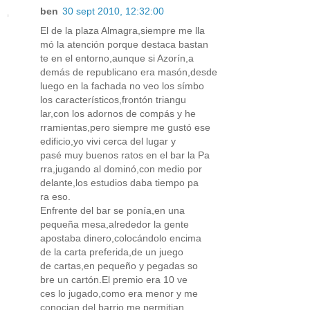
ben
30 sept 2010, 12:32:00
El de la plaza Almagra,siempre me lla
mó la atención porque destaca bastan
te en el entorno,aunque si Azorín,a
demás de republicano era masón,desde
luego en la fachada no veo los símbo
los característicos,frontón triangu
lar,con los adornos de compás y he
rramientas,pero siempre me gustó ese
edificio,yo vivi cerca del lugar y
pasé muy buenos ratos en el bar la Pa
rra,jugando al dominó,con medio por
delante,los estudios daba tiempo pa
ra eso.
Enfrente del bar se ponía,en una
pequeña mesa,alrededor la gente
apostaba dinero,colocándolo encima
de la carta preferida,de un juego
de cartas,en pequeño y pegadas so
bre un cartón.El premio era 10 ve
ces lo jugado,como era menor y me
conocian del barrio,me permitian