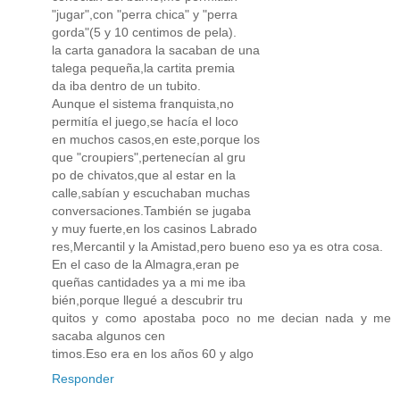
"jugar",con "perra chica" y "perra
gorda"(5 y 10 centimos de pela).
la carta ganadora la sacaban de una
talega pequeña,la cartita premia
da iba dentro de un tubito.
Aunque el sistema franquista,no
permitía el juego,se hacía el loco
en muchos casos,en este,porque los
que "croupiers",pertenecían al gru
po de chivatos,que al estar en la
calle,sabían y escuchaban muchas
conversaciones.También se jugaba
y muy fuerte,en los casinos Labrado
res,Mercantil y la Amistad,pero bueno eso ya es otra cosa.
En el caso de la Almagra,eran pe
queñas cantidades ya a mi me iba
bién,porque llegué a descubrir tru
quitos y como apostaba poco no me decian nada y me
sacaba algunos cen
timos.Eso era en los años 60 y algo
Responder