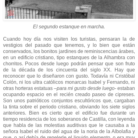
El segundo estanque en marcha.
Cuando hoy día nos visiten los turistas, pensaran la de
vestigios del pasado que tenemos, y lo bien que están
conservados, los bonitos jardines de reminiscencias árabes,
en un edificio cristiano, tipo estanques de la Alhambra con
chorritos. Pocos desde luego podrán pensar que son fruto
de la década de los cincuenta del siglo XX. Hay que
reconocer que lo diseñaron con gusto. Todavía ni Cristóbal
Colón, ni los ultra católicos monarcas Isabel y Fernando, ni
otras horteras estatuas
–para mi gusto desde luego-
estaban
ocupando espacio en el recién creado paseo de cipreses.
Son unos patrióticos conjuntos escultóricos que, cargaban
la tinta sobre el periodo cristiano, obviando los siete siglos
anteriores. Bien es cierto que el edificio fue durante un
tiempo residencia de los soberanos de Castilla, con leyenda
que habla de las molestias auditivas que le causaba a la
señora Isabel el ruido del agua de la noria de la Albolafia y
que, o así debía de repelerle el liquido elemento, o era muy