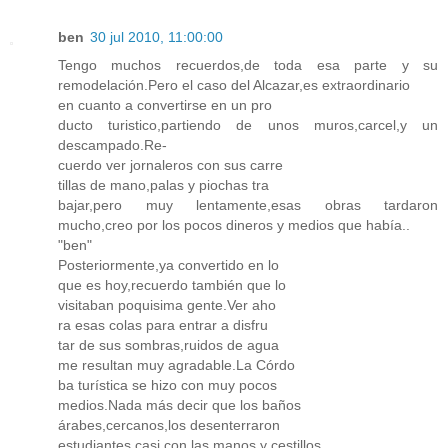
ben
30 jul 2010, 11:00:00
Tengo muchos recuerdos,de toda esa parte y su
remodelación.Pero el caso del Alcazar,es extraordinario
en cuanto a convertirse en un pro
ducto turistico,partiendo de unos muros,carcel,y un
descampado.Re-
cuerdo ver jornaleros con sus carre
tillas de mano,palas y piochas tra
bajar,pero muy lentamente,esas obras tardaron
mucho,creo por los pocos dineros y medios que había..
"ben"
Posteriormente,ya convertido en lo
que es hoy,recuerdo también que lo
visitaban poquisima gente.Ver aho
ra esas colas para entrar a disfru
tar de sus sombras,ruidos de agua
me resultan muy agradable.La Córdo
ba turística se hizo con muy pocos
medios.Nada más decir que los baños
árabes,cercanos,los desenterraron
estudiantes,casi con las manos y cestillos.