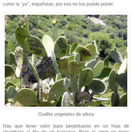
como la
"ya",
españolas, por eso no los puedo poner.
Grafitis vegetales de altura
Hay que tener valor para perpetuarse en un hoja de
chumbera al filo de un barranco. Pero el amor no tiene