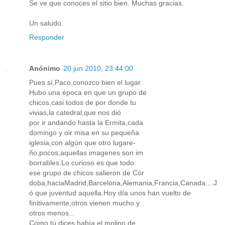
Se ve que conoces el sitio bien. Muchas gracias.
Un saludo.
Responder
Anónimo
20 jun 2010, 23:44:00
Pues sí,Paco,conozco bien el lugar.
Hubo una época en que un grupo de
chicos,casi todos de por donde tu
vivias,la catedral,que nos dió
por ir andando hasta la Ermita,cada
domingo y oir misa en su pequeña
iglesia,con algún que otro lugare-
ño,pocos,aquellas imagenes son im
borrables.Lo curioso es que todo
ese grupo de chicos salieron de Cór
doba,haciaMadrid,Barcelona,Alemania,Francia,Canada....J
ó que juventud aquella.Hoy día unos han vuelto de
finitivamente,otros vienen mucho y
otros menos...
Como tú dices había el molino de