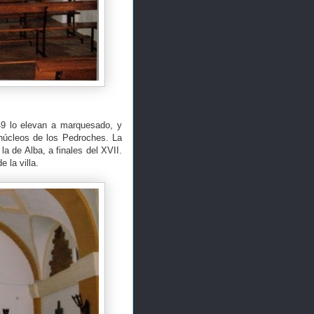
49 lo elevan a marquesado, y
núcleos de los Pedroches. La
a de Alba, a finales del XVII.
 la villa.