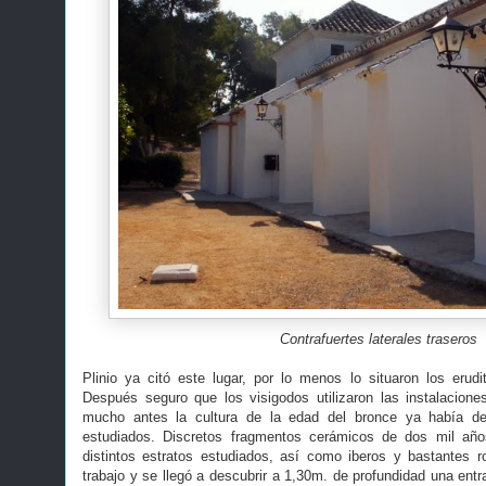
Contrafuertes laterales traseros
Plinio ya citó este lugar, por lo menos lo situaron los eru
Después seguro que los visigodos utilizaron las instalacione
mucho antes la cultura de la edad del bronce ya había de
estudiados. Discretos fragmentos cerámicos de dos mil año
distintos estratos estudiados, así como iberos y bastantes
trabajo y se llegó a descubrir a 1,30m. de profundidad una entr