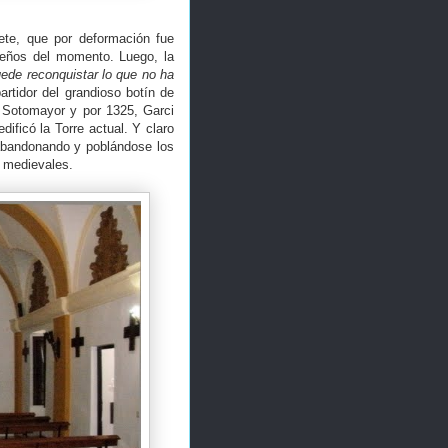
ete, que por deformación fue
peños del momento. Luego, la
uede reconquistar lo que no ha
artidor del grandioso botín de
e Sotomayor y por 1325, Garci
ificó la Torre actual. Y claro
e abandonando y poblándose los
s medievales.