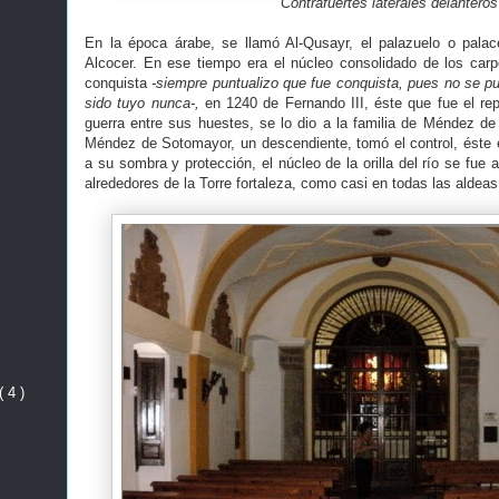
Contrafuertes laterales delanteros
En la época árabe, se llamó Al-Qusayr, el palazuelo o palac
Alcocer. En ese tiempo era el núcleo consolidado de los car
conquista
-siempre puntualizo que fue conquista, pues no se p
sido tuyo nunca-,
en 1240 de Fernando III, éste que fue el rep
guerra entre sus huestes, se lo dio a la familia de Méndez d
Méndez de Sotomayor, un descendiente, tomó el control, éste ed
a su sombra y protección, el núcleo de la orilla del río se fu
alrededores de la Torre fortaleza, como casi en todas las aldea
( 4 )