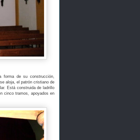
a forma de su construcción,
e aloja, el patrón cristiano de
r. Está construida de ladrillo
 en cinco tramos, apoyados en