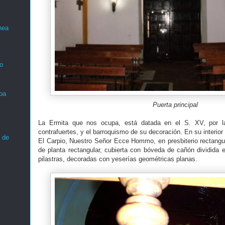
nea
o
ba
Puerta principal
La Ermita que nos ocupa, está datada en el S. XV, por l
contrafuertes, y el barroquismo de su decoración. En su interior s
 de
El Carpio, Nuestro Señor Ecce Hommo, en presbiterio rectangula
de planta rectangular, cubierta con bóveda de cañón dividida
pilastras, decoradas con yeserías geométricas planas.