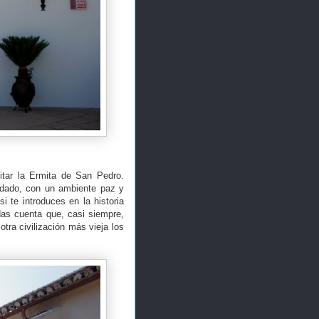
sitar la Ermita de San Pedro.
idado, con un ambiente paz y
si te introduces en la historia
 das cuenta que, casi siempre,
tra civilización más vieja los