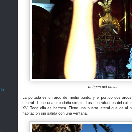
Imágen del titular
ado
La portada es un arco de medio punto, y el pórtico dos arco
central. Tiene una espadaña simple. Los contrafuertes del exteri
XV. Toda ella es barroca. Tiene una puerta lateral que da al
habitación sin salida con una ventana.
.