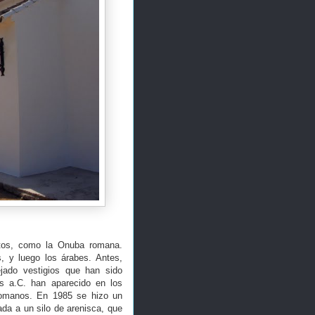
ditos, como la Onuba romana.
s, y luego los árabes. Antes,
jado vestigios que han sido
s a.C. han aparecido en los
 romanos. En 1985 se hizo un
ada a un silo de arenisca, que