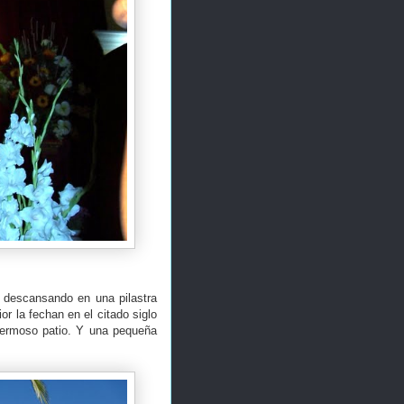
s descansando en una pilastra
or la fechan en el citado siglo
 hermoso patio. Y una pequeña