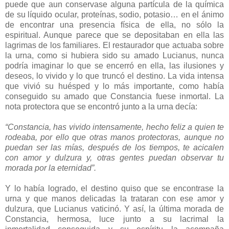
puede que aun conservase alguna partícula de la química
de su líquido ocular, proteínas, sodio, potasio… en el ánimo
de encontrar una presencia física de ella, no sólo la
espiritual. Aunque parece que se depositaban en ella las
lagrimas de los familiares. El restaurador que actuaba sobre
la urna, como si hubiera sido su amado Lucianus, nunca
podría imaginar lo que se encerró en ella, las ilusiones y
deseos, lo vivido y lo que truncó el destino. La vida intensa
que vivió su huésped y lo más importante, como había
conseguido su amado que Constancia fuese inmortal. La
nota protectora que se encontró junto a la urna decía:
“Constancia, has vivido intensamente, hecho feliz a quien te
rodeaba, por ello que otras manos protectoras, aunque no
puedan ser las mías, después de los tiempos, te acicalen
con amor y dulzura y, otras gentes puedan observar tu
morada por la eternidad”.
Y lo había logrado, el destino quiso que se encontrase la
urna y que manos delicadas la trataran con ese amor y
dulzura, que Lucianus vaticinó. Y así, la última morada de
Constancia, hermosa, luce junto a su lacrimal la