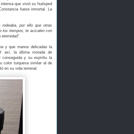
a intensa que vivió su huésped
onstancia fuese inmortal. La
e rodeaba, por ello que otras
 los tiempos, te acicalen con
 eternidad”.
rna y que manos delicadas la
 Y así, la última morada de
d conseguida y su espíritu la
 color turquesa similar al de
tó en su vida terrenal.