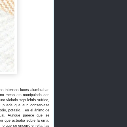
s intensas luces alumbraban
 una mesa era manipulada con
a violatio sepulchris sufrida,
mal puede que aun conservase
sodio, potasio… en el ánimo de
itual. Aunque parece que se
dor que actuaba sobre la urna,
lo que se encerró en ella, las