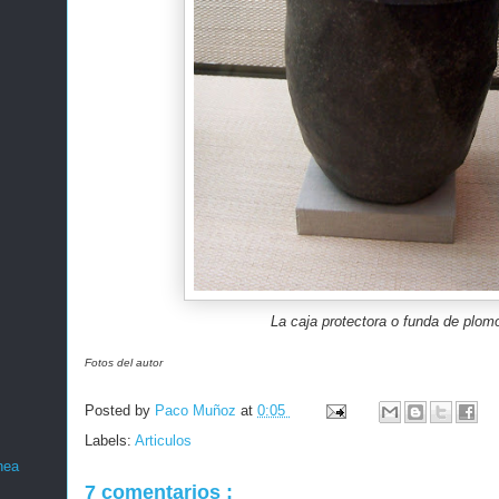
La caja protectora o funda de plom
Fotos del autor
Posted by
Paco Muñoz
at
0:05
Labels:
Articulos
nea
7 comentarios :