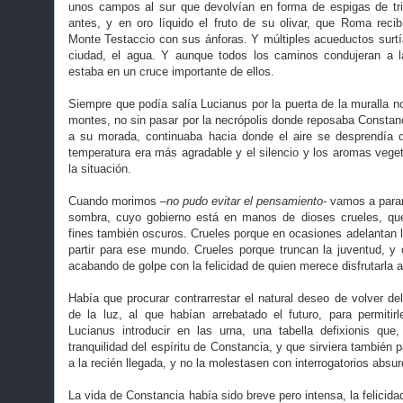
unos campos al sur que devolvían en forma de espigas de tri
antes, y en oro líquido el fruto de su olivar, que Roma reci
Monte Testaccio con sus ánforas. Y múltiples acueductos surtía
ciudad, el agua. Y aunque todos los caminos condujeran a l
estaba en un cruce importante de ellos.
Siempre que podía salía Lucianus por la puerta de la muralla no
montes, no sin pasar por la necrópolis donde reposaba Constanci
a su morada, continuaba hacia donde el aire se desprendía d
temperatura era más agradable y el silencio y los aromas vege
la situación.
Cuando morimos
–no pudo evitar el pensamiento-
vamos a parar
sombra, cuyo gobierno está en manos de dioses crueles, qu
fines también oscuros. Crueles porque en ocasiones adelantan l
partir para ese mundo. Crueles porque truncan la juventud, y 
acabando de golpe con la felicidad de quien merece disfrutarla 
Había que procurar contrarrestar el natural deseo de volver de
de la luz, al que habían arrebatado el futuro, para permitir
Lucianus introducir en las urna, una tabella defixionis qu
tranquilidad del espíritu de Constancia, y que sirviera también 
a la recién llegada, y no la molestasen con interrogatorios absu
La vida de Constancia había sido breve pero intensa, la felicida