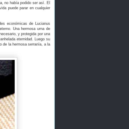
, no había podido ser así. El
vida puede parar en cualquier
ades económicas de Lucianus
 eterno. Una hermosa urna de
 necesario, y protegida por una
 anhelada eternidad. Luego su
no de la hermosa serranía, a la