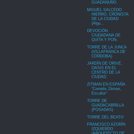
GUADANUÑO.
MIGUEL SALCEDO
HIERRO, CRONISTA
DE LA CIUDAD
(Algu...
DEVOCIÓN
CIUDADANA DE
QUITA Y PON.
TORRE DE LA JUNCA
(VILLAFRANCA DE
CÓRDOBA)
JARDÍN DE ORIVE,
OASIS EN EL
CENTRO DE LA
CIUDAD
ZITMAN EN ESPAÑA
“Cornelis Zitman,
Escultor”
TORRE DE
GUADACABRILLA
(POSADAS)
TORRE DEL BEATO
FRANCISCO AZORÍN
IZQUIERDO
(ARQUITECTO DE