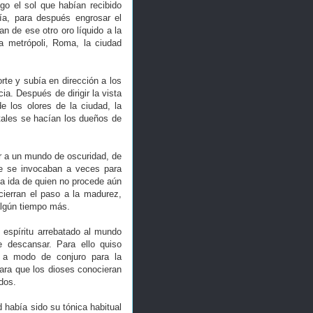
go el sol que habían recibido
bía, para después engrosar el
n de ese otro oro líquido a la
a metrópoli, Roma, la ciudad
rte y subía en dirección a los
a. Después de dirigir la vista
e los olores de la ciudad, la
tales se hacían los dueños de
 a un mundo de oscuridad, de
e se invocaban a veces para
a ida de quien no procede aún
cierran el paso a la madurez,
algún tiempo más.
l espíritu arrebatado al mundo
le descansar. Para ello quiso
e, a modo de conjuro para la
para que los dioses conocieran
rdos.
d había sido su tónica habitual