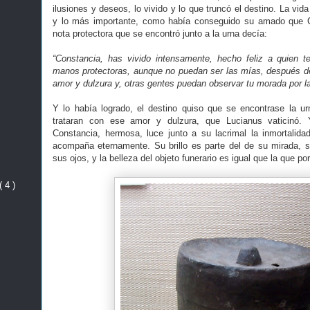
ilusiones y deseos, lo vivido y lo que truncó el destino. La vid
y lo más importante, como había conseguido su amado que C
nota protectora que se encontró junto a la urna decía:
“Constancia, has vivido intensamente, hecho feliz a quien t
manos protectoras, aunque no puedan ser las mías, después de
amor y dulzura y, otras gentes puedan observar tu morada por la
Y lo había logrado, el destino quiso que se encontrase la u
trataran con ese amor y dulzura, que Lucianus vaticinó.
Constancia, hermosa, luce junto a su lacrimal la inmortalida
acompaña eternamente. Su brillo es parte del de su mirada, su
sus ojos, y la belleza del objeto funerario es igual que la que por
( 4 )