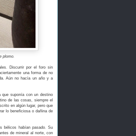
de plomo.
es. Discurrir por el foro sin
inciertamente una forma de no
ada. Aún no hacía un año y a
la que suponía con un destino
tino de las cosas, siempre el
scrito en algún lugar, pero que
r lo beneficiosa o dañina de
tos bélicos habían pasado. Su
ntes de mineral al norte, con