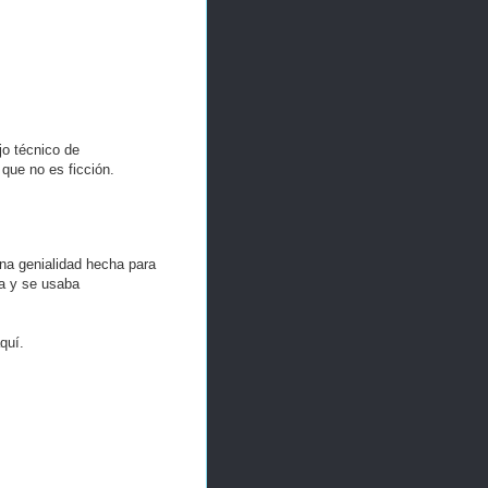
o técnico de
 que no es ficción.
una genialidad hecha para
ma y se usaba
quí.