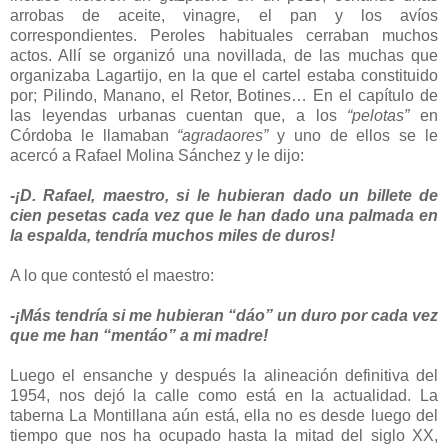
arrobas de aceite, vinagre, el pan y los avíos
correspondientes. Peroles habituales cerraban muchos
actos. Allí se organizó una novillada, de las muchas que
organizaba Lagartijo, en la que el cartel estaba constituido
por; Pilindo, Manano, el Retor, Botines… En el capítulo de
las leyendas urbanas cuentan que, a los
“pelotas”
en
Córdoba le llamaban
“agradaores”
y uno de ellos se le
acercó a Rafael Molina Sánchez y le dijo:
-¡D. Rafael, maestro, si le hubieran dado un billete de
cien pesetas cada vez que le han dado una palmada en
la espalda, tendría muchos miles de duros!
A lo que contestó el maestro:
-¡Más tendría si me hubieran “dáo” un duro por cada vez
que me han “mentáo” a mi madre!
Luego el ensanche y después la alineación definitiva del
1954, nos dejó la calle como está en la actualidad. La
taberna La Montillana aún está, ella no es desde luego del
tiempo que nos ha ocupado hasta la mitad del siglo XX,