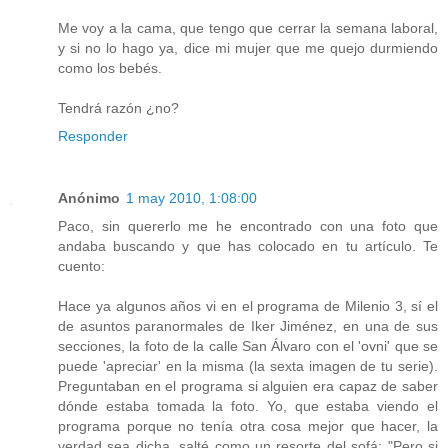
Me voy a la cama, que tengo que cerrar la semana laboral,
y si no lo hago ya, dice mi mujer que me quejo durmiendo
como los bebés.
Tendrá razón ¿no?
Responder
Anónimo
1 may 2010, 1:08:00
Paco, sin quererlo me he encontrado con una foto que
andaba buscando y que has colocado en tu artículo. Te
cuento:
Hace ya algunos años vi en el programa de Milenio 3, sí el
de asuntos paranormales de Iker Jiménez, en una de sus
secciones, la foto de la calle San Álvaro con el 'ovni' que se
puede 'apreciar' en la misma (la sexta imagen de tu serie).
Preguntaban en el programa si alguien era capaz de saber
dónde estaba tomada la foto. Yo, que estaba viendo el
programa porque no tenía otra cosa mejor que hacer, la
verdad sea dicha, salté como un resorte del sofá: "Pero si