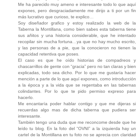
Me ha parecido muy ameno e interesante todo lo que aquí
expones, pero desgraciadamente me dirijo a ti por un fin
más lucrativo que curioso, te explico…
Soy diseñador grafico y estoy realizado la web de la
Taberna la Montillana, como bien sabes esta taberna tiene
sus añitos y una historia considerable, que he intentado
recopilar sin mucha fortuna…ya que no hay mucho escrito,
y las personas de a pie, que la conocieron no tienen la
capacidad retentiva que poses.
El caso es que he oído historias de compadreos y
chascarrillos de gente con “gracia” pero no tan claras y bien
explicadas, todo sea dicho. Por lo que me gustaría hacer
mención a parte de lo que aquí expones, como introducción
a la época y a la vida que se regentaba en las tabernas
colindantes. Por lo que te pido permiso expreso para
hacerlo.
Me encantaría poder hablar contigo y que me dijeras si
recuerdas algo mas de dicha taberna que pudiera ser
interesante.
También tengo una duda que me reconcome desde que he
leído tu blog. En la foto del “OVNI” a la izquierda hay un
cartel de la Montillana en tu foto no se aprecia con claridad