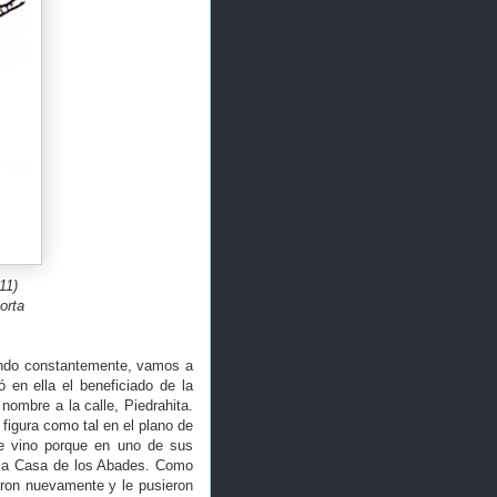
11)
orta
endo constantemente, vamos a
 en ella el beneficiado de la
nombre a la calle, Piedrahita.
 figura como tal en el plano de
e vino porque en uno de sus
n la Casa de los Abades. Como
aron nuevamente y le pusieron