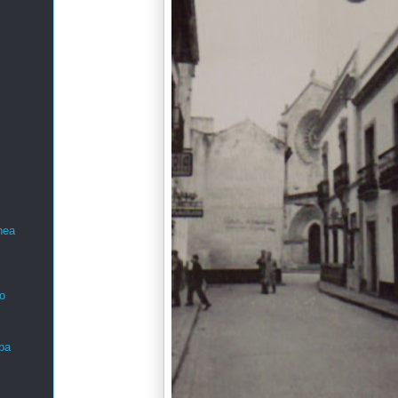
nea
o
ba