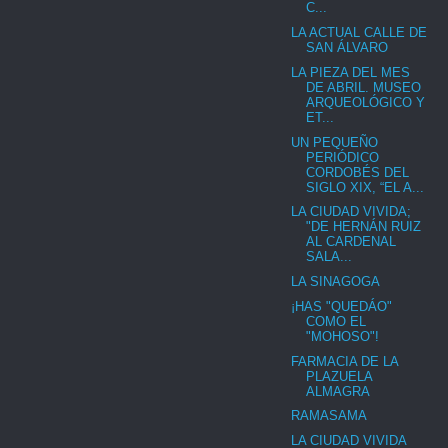
C...
LA ACTUAL CALLE DE
SAN ÁLVARO
LA PIEZA DEL MES
DE ABRIL. MUSEO
ARQUEOLÓGICO Y
ET...
UN PEQUEÑO
PERIÓDICO
CORDOBÉS DEL
SIGLO XIX, “EL A...
LA CIUDAD VIVIDA;
"DE HERNÁN RUIZ
AL CARDENAL
SALA...
LA SINAGOGA
¡HAS "QUEDÁO"
COMO EL
"MOHOSO"!
FARMACIA DE LA
PLAZUELA
ALMAGRA
RAMASAMA
LA CIUDAD VIVIDA