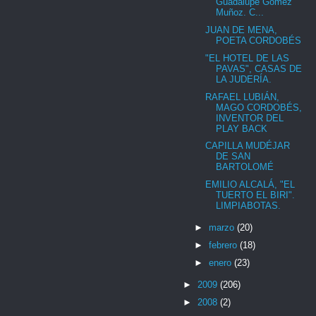
Guadalupe Gómez
Muñoz. C...
JUAN DE MENA,
POETA CORDOBÉS
"EL HOTEL DE LAS
PAVAS", CASAS DE
LA JUDERÍA.
RAFAEL LUBIÁN,
MAGO CORDOBÉS,
INVENTOR DEL
PLAY BACK
CAPILLA MUDÉJAR
DE SAN
BARTOLOMÉ
EMILIO ALCALÁ, "EL
TUERTO EL BIRI".
LIMPIABOTAS.
►
marzo
(20)
►
febrero
(18)
►
enero
(23)
►
2009
(206)
►
2008
(2)