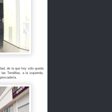
idad, de la que hoy sólo queda
as Tendillas, a la izquierda,
 pescadería.