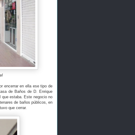
el
 encerrar en ella ese tipo de
 Casa de Baños de D. Enrique
l que estaba. Este negocio no
ntenares de baños públicos, en
tuvo que cerrar.