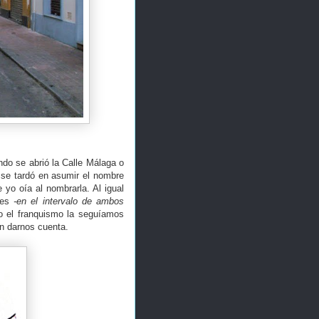
do se abrió la Calle Málaga o
se tardó en asumir el nombre
yo oía al nombrarla. Al igual
res
-en el intervalo de ambos
 el franquismo la seguíamos
in darnos cuenta.