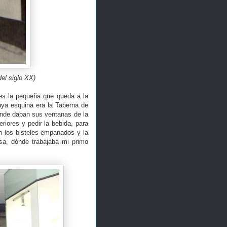
el siglo XX)
 es la pequeña que queda a la
uya esquina era la Taberna de
onde daban sus ventanas de la
riores y pedir la bebida, para
n los bisteles empanados y la
sa, dónde trabajaba mi primo