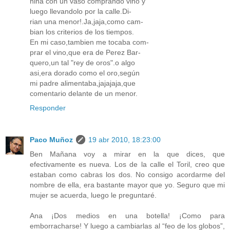
niña con un vaso comprando vino y
luego llevandolo por la calle.Di-
rian una menor!.Ja,jaja,como cam-
bian los criterios de los tiempos.
En mi caso,tambien me tocaba com-
prar el vino,que era de Perez Bar-
quero,un tal "rey de oros".o algo
asi,era dorado como el oro,según
mi padre alimentaba,jajajaja,que
comentario delante de un menor.
Responder
Paco Muñoz
19 abr 2010, 18:23:00
Ben Mañana voy a mirar en la que dices, que
efectivamente es nueva. Los de la calle el Toril, creo que
estaban como cabras los dos. No consigo acordarme del
nombre de ella, era bastante mayor que yo. Seguro que mi
mujer se acuerda, luego le preguntaré.
Ana ¡Dos medios en una botella! ¡Como para
emborracharse! Y luego a cambiarlas al “feo de los globos”,