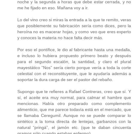
noche y la segunda a horas que debe estar cerrada, y no
me he fijado en eso. Mañana voy a ir.
Lo del vino creo si miras la entrada a la que te remito, veras
que posiblemente su fabricación sería como dices, pero la
heroína no es macerar hojas, y como veo que eres experto
y conoces la materia no hace falta decir más.
Por eso el pontífice, le dio al fabricante hasta una medalla,
e incluso lo hubiera propuesto primero beato y después
para el segundo escalón, la santidad, y claro el plural
mayestático “Nos” sería cierto porque vería a toda la corte
celestial con el reconstituyente, que le ayudaría además a
soportar la dura carga de ser el pastor del rebaño.
Supongo que te refieres a Rafael Contreras, creo que sí. Y
sí, el aceite era muy normal, para calmar el hambre que
mencionas. Había otro preparado como complemento
alimenticio, que me parece todavía está en el mercado, que
se llamaba Ceregumil. Aunque no se puede comparar lo
sintético a la toma directa de lentejas, garbanzos con la
natural “pringá”, el jamón etc. (que te daban cincuenta
gramos sólo cuando estabas enfermo).