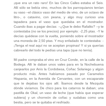
¡que era un rato raro! En las Cinco Calles estaba el Seis.
Allí sólo se bebía vino, muchos de los parroquianos tenían
su vaso –el clásico vaso del medio de vino, de un octavo de
litro-, o catavino, con peana, y algo muy curioso una
tapadera para el vaso que quedaba en el mostrador.
Cuando ibas a pagar decías: –¿Que le debo Rafalito? –y te
contestaba (no se los precios) por ejemplo: -2,25 ptas. -Y le
decías quédese con la vuelta, poniendo sobre el mostrador
una moneda de 2,50 ptas. Y muy enfadado te contestaba: -
¡Tenga el real aquí no se aceptan propinas! Y si ya querías
cabrearlo del todo le pedías una tapa (que no tenía).
Mi padre compraba el vino en Cruz Conde, en la calle de la
Bodega. Allí le daban unos vales para en la Nochebuena
canjearlos por Anís la Cordobesa, Coñac Solariego y algún
producto más. Antes habíamos pasado por Caramelos
Hispania, en la Avenida de Cervantes, con un escaparate
que te dejabas los ojos allí. Íbamos desde la Mezquita
dónde vivíamos. De chico para los catarros te daban; una
pastilla de Okal, un vaso de leche (que había que esperar
subiera) y un chorreón de coñac y sudabas como una
bestia, pero se te quitaba el resfriado.