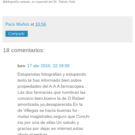
Bibliografía variada, en especial del Dr. Toledo Ortiz.
Paco Muñoz
at
10:56
Compartir
18 comentarios:
ben
17 abr 2010, 22:18:00
Estupendas fotografias y estupendo
texto,te has informado bien,sobre
propiedades del A.A.A,farmacopea...
Las dos farmacias que nombras las
conozco bien,bueno la de D.Rafael
amortizada ya,desaparecida.En la
de Villegas se hacía buenas for-
mulas magistrales,seguro que Conchi
iria por una de ellas.Un saludo y
gracías por dejar en internet,estas
obras maestras.