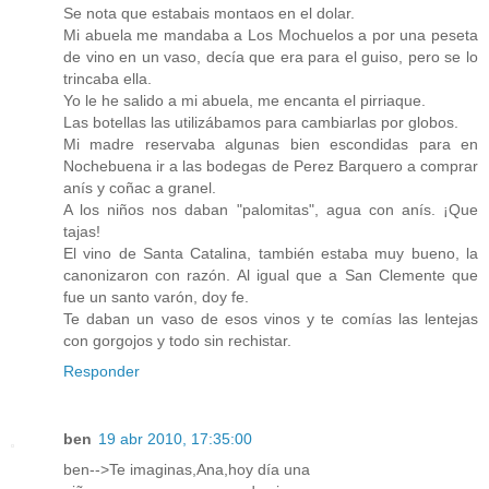
Se nota que estabais montaos en el dolar.
Mi abuela me mandaba a Los Mochuelos a por una peseta
de vino en un vaso, decía que era para el guiso, pero se lo
trincaba ella.
Yo le he salido a mi abuela, me encanta el pirriaque.
Las botellas las utilizábamos para cambiarlas por globos.
Mi madre reservaba algunas bien escondidas para en
Nochebuena ir a las bodegas de Perez Barquero a comprar
anís y coñac a granel.
A los niños nos daban "palomitas", agua con anís. ¡Que
tajas!
El vino de Santa Catalina, también estaba muy bueno, la
canonizaron con razón. Al igual que a San Clemente que
fue un santo varón, doy fe.
Te daban un vaso de esos vinos y te comías las lentejas
con gorgojos y todo sin rechistar.
Responder
ben
19 abr 2010, 17:35:00
ben-->Te imaginas,Ana,hoy día una