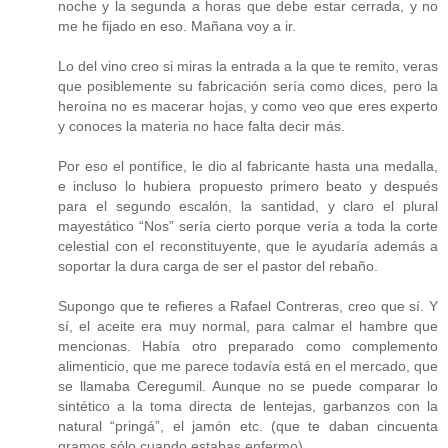
noche y la segunda a horas que debe estar cerrada, y no
me he fijado en eso. Mañana voy a ir.
Lo del vino creo si miras la entrada a la que te remito, veras
que posiblemente su fabricación sería como dices, pero la
heroína no es macerar hojas, y como veo que eres experto
y conoces la materia no hace falta decir más.
Por eso el pontífice, le dio al fabricante hasta una medalla,
e incluso lo hubiera propuesto primero beato y después
para el segundo escalón, la santidad, y claro el plural
mayestático “Nos” sería cierto porque vería a toda la corte
celestial con el reconstituyente, que le ayudaría además a
soportar la dura carga de ser el pastor del rebaño.
Supongo que te refieres a Rafael Contreras, creo que sí. Y
sí, el aceite era muy normal, para calmar el hambre que
mencionas. Había otro preparado como complemento
alimenticio, que me parece todavía está en el mercado, que
se llamaba Ceregumil. Aunque no se puede comparar lo
sintético a la toma directa de lentejas, garbanzos con la
natural “pringá”, el jamón etc. (que te daban cincuenta
gramos sólo cuando estabas enfermo).