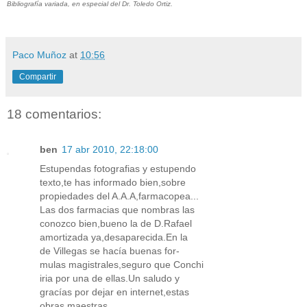
Bibliografía variada, en especial del Dr. Toledo Ortiz.
Paco Muñoz
at
10:56
Compartir
18 comentarios:
ben
17 abr 2010, 22:18:00
Estupendas fotografias y estupendo
texto,te has informado bien,sobre
propiedades del A.A.A,farmacopea...
Las dos farmacias que nombras las
conozco bien,bueno la de D.Rafael
amortizada ya,desaparecida.En la
de Villegas se hacía buenas for-
mulas magistrales,seguro que Conchi
iria por una de ellas.Un saludo y
gracías por dejar en internet,estas
obras maestras.