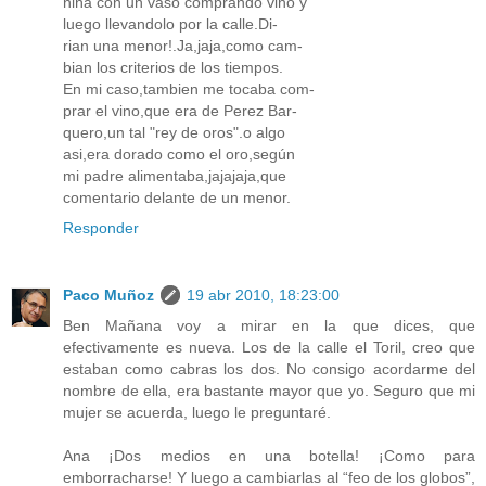
niña con un vaso comprando vino y
luego llevandolo por la calle.Di-
rian una menor!.Ja,jaja,como cam-
bian los criterios de los tiempos.
En mi caso,tambien me tocaba com-
prar el vino,que era de Perez Bar-
quero,un tal "rey de oros".o algo
asi,era dorado como el oro,según
mi padre alimentaba,jajajaja,que
comentario delante de un menor.
Responder
Paco Muñoz
19 abr 2010, 18:23:00
Ben Mañana voy a mirar en la que dices, que
efectivamente es nueva. Los de la calle el Toril, creo que
estaban como cabras los dos. No consigo acordarme del
nombre de ella, era bastante mayor que yo. Seguro que mi
mujer se acuerda, luego le preguntaré.
Ana ¡Dos medios en una botella! ¡Como para
emborracharse! Y luego a cambiarlas al “feo de los globos”,