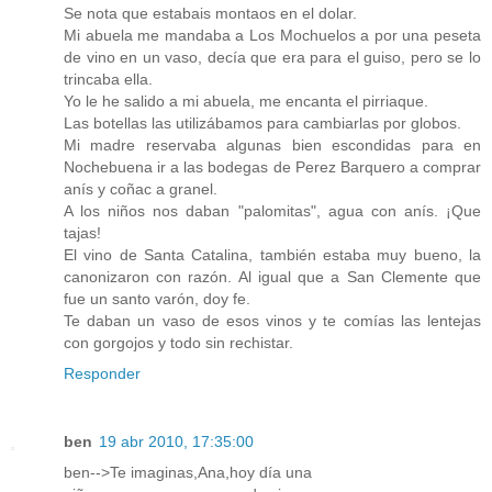
Se nota que estabais montaos en el dolar.
Mi abuela me mandaba a Los Mochuelos a por una peseta
de vino en un vaso, decía que era para el guiso, pero se lo
trincaba ella.
Yo le he salido a mi abuela, me encanta el pirriaque.
Las botellas las utilizábamos para cambiarlas por globos.
Mi madre reservaba algunas bien escondidas para en
Nochebuena ir a las bodegas de Perez Barquero a comprar
anís y coñac a granel.
A los niños nos daban "palomitas", agua con anís. ¡Que
tajas!
El vino de Santa Catalina, también estaba muy bueno, la
canonizaron con razón. Al igual que a San Clemente que
fue un santo varón, doy fe.
Te daban un vaso de esos vinos y te comías las lentejas
con gorgojos y todo sin rechistar.
Responder
ben
19 abr 2010, 17:35:00
ben-->Te imaginas,Ana,hoy día una