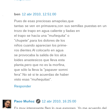
ben
12 abr 2010, 12:51:00
Pues de esas preciosas amapolas,que
tantas se ven en primavera,con sus semillas puestas en un
trozo de trapo en agua caliente y liadas en
el trapo se hacía una "muñequita" o
"chupete",para los dolores de los
niños cuando aparecian los prime-
ros dientes.Al colocarlo en agua
se provocaba la salida de los alca
loides anastesicos que lleva esta
planta,pero que no es la morfina,
que sólo la lleva la "papaver somni
fera".No sé si te acuerdas de haber
visto esas "muñequitas".
Responder
Paco Muñoz
12 abr 2010, 16:25:00
Es muy interesante Ben lo que expones. Yo me acuerdo del