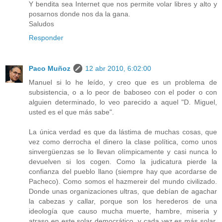
Y bendita sea Internet que nos permite volar libres y alto y
posarnos donde nos da la gana.
Saludos
Responder
Paco Muñoz
12 abr 2010, 6:02:00
Manuel si lo he leído, y creo que es un problema de
subsistencia, o a lo peor de baboseo con el poder o con
alguien determinado, lo veo parecido a aquel "D. Miguel,
usted es el que más sabe".
La única verdad es que da lástima de muchas cosas, que
vez como derrocha el dinero la clase política, como unos
sinvergüenzas se lo llevan olímpicamente y casi nunca lo
devuelven si los cogen. Como la judicatura pierde la
confianza del pueblo llano (siempre hay que acordarse de
Pacheco). Como somos el hazmereir del mundo civilizado.
Donde unas organizaciones ultras, que debían de agachar
la cabezas y callar, porque son los herederos de una
ideología que causo mucha muerte, hambre, miseria y
atraso en este solar democrático, y cada vez es más solar,