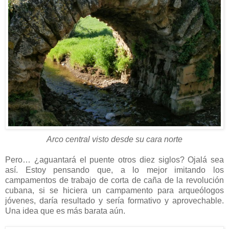
Arco central visto desde su cara norte
Pero… ¿aguantará el puente otros diez siglos? Ojalá sea
así. Estoy pensando que, a lo mejor imitando los
campamentos de trabajo de corta de caña de la revolución
cubana, si se hiciera un campamento para arqueólogos
jóvenes, daría resultado y sería formativo y aprovechable.
Una idea que es más barata aún.