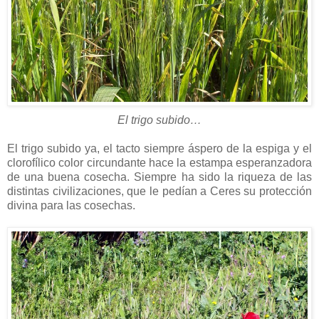
El trigo subido…
El trigo subido ya, el tacto siempre áspero de la espiga y el
clorofílico color circundante hace la estampa esperanzadora
de una buena cosecha. Siempre ha sido la riqueza de las
distintas civilizaciones, que le pedían a Ceres su protección
divina para las cosechas.