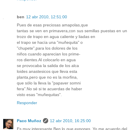
ben
12 abr 2010, 12:51:00
Pues de esas preciosas amapolas,que
tantas se ven en primavera,con sus semillas puestas en un
trozo de trapo en agua caliente y liadas en
el trapo se hacía una "muñequita" o
"chupete",para los dolores de los
niños cuando aparecian los prime-
ros dientes.Al colocarlo en agua
se provocaba la salida de los alca
loides anastesicos que lleva esta
planta,pero que no es la morfina,
que sólo la lleva la "papaver somni
fera".No sé si te acuerdas de haber
visto esas "muñequitas".
Responder
Paco Muñoz
12 abr 2010, 16:25:00
Es muy interesante Ben lo que expones. Yo me acuerdo del