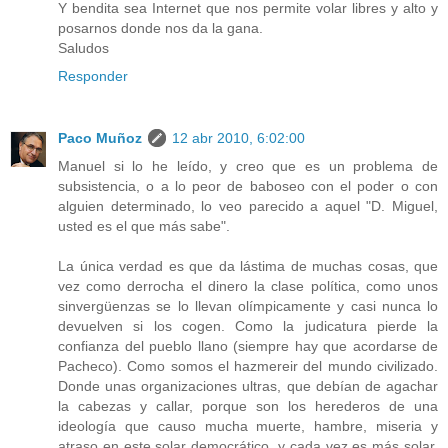
Y bendita sea Internet que nos permite volar libres y alto y
posarnos donde nos da la gana.
Saludos
Responder
Paco Muñoz
12 abr 2010, 6:02:00
Manuel si lo he leído, y creo que es un problema de
subsistencia, o a lo peor de baboseo con el poder o con
alguien determinado, lo veo parecido a aquel "D. Miguel,
usted es el que más sabe".
La única verdad es que da lástima de muchas cosas, que
vez como derrocha el dinero la clase política, como unos
sinvergüenzas se lo llevan olímpicamente y casi nunca lo
devuelven si los cogen. Como la judicatura pierde la
confianza del pueblo llano (siempre hay que acordarse de
Pacheco). Como somos el hazmereir del mundo civilizado.
Donde unas organizaciones ultras, que debían de agachar
la cabezas y callar, porque son los herederos de una
ideología que causo mucha muerte, hambre, miseria y
atraso en este solar democrático, y cada vez es más solar,