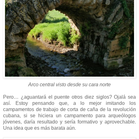
Arco central visto desde su cara norte
Pero… ¿aguantará el puente otros diez siglos? Ojalá sea
así. Estoy pensando que, a lo mejor imitando los
campamentos de trabajo de corta de caña de la revolución
cubana, si se hiciera un campamento para arqueólogos
jóvenes, daría resultado y sería formativo y aprovechable.
Una idea que es más barata aún.