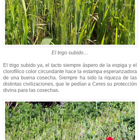
El trigo subido…
El trigo subido ya, el tacto siempre áspero de la espiga y el
clorofílico color circundante hace la estampa esperanzadora
de una buena cosecha. Siempre ha sido la riqueza de las
distintas civilizaciones, que le pedían a Ceres su protección
divina para las cosechas.