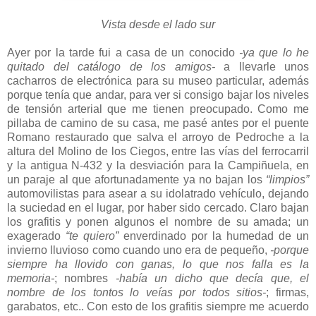
Vista desde el lado sur
Ayer por la tarde fui a casa de un conocido
-ya que lo he
quitado del catálogo de los amigos-
a llevarle unos
cacharros de electrónica para su museo particular, además
porque tenía que andar, para ver si consigo bajar los niveles
de tensión arterial que me tienen preocupado. Como me
pillaba de camino de su casa, me pasé antes por el puente
Romano restaurado que salva el arroyo de Pedroche a la
altura del Molino de los Ciegos, entre las vías del ferrocarril
y la antigua N-432 y la desviación para la Campiñuela, en
un paraje al que afortunadamente ya no bajan los
“limpios”
automovilistas para asear a su idolatrado vehículo, dejando
la suciedad en el lugar, por haber sido cercado. Claro bajan
los grafitis y ponen algunos el nombre de su amada; un
exagerado
“te quiero”
enverdinado por la humedad de un
invierno lluvioso como cuando uno era de pequeño,
-porque
siempre ha llovido con ganas, lo que nos falla es la
memoria-
; nombres
-había un dicho que decía que, el
nombre de los tontos lo veías por todos sitios-
; firmas,
garabatos, etc.. Con esto de los grafitis siempre me acuerdo