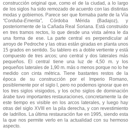
construcción original que, como el de la ciudad, a lo largo
de los siglos ha sido remozado de acuerdo con las distintas
modas y gobiernos. Parece ser que formaba parte de la Vía
“Corduba-Emerita”
, Córdoba Mérida (Badajoz), y
posteriormente de la Cañada Real Soriana. Está construido
en tres tramos rectos, lo que desde una vista aérea le da
una forma de ese. La parte central es perpendicular al
arroyo de Pedroche y las otras están giradas en planta unos
15 grados en sentido. Su tablero es a doble vertiente y está
compuesto de tres arcos; uno central y dos laterales más
pequeños. El central tiene una luz de 4,50 m. y los
pequeños laterales de 1,90 m. más o menos porque no lo he
medido con cinta métrica. Tiene bastantes restos de la
época de su construcción por el Imperio Romano,
posiblemente por el siglo I, pero no podemos ignorar que en
los tres siglos visigodos, y los ocho siglos de dominación
árabe tuvo importantes restauraciones, concretamente la de
este tiempo es visible en los arcos laterales, y luego hay
otras del siglo XVIII en la pila derecha, y con revestimiento
de ladrillos. La última restauración fue en 1995, siendo esta
la que nos permite verlo en la actualidad con su hermoso
aspecto.