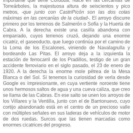
importante que tiene Córdoba. Nace en las cercanías de
Torreárboles, la majestuosa altura de seiscientos y pico
metros,
-que junto con CastriPicón son las dos cotas
máximas en las cercanías de la ciudad-
. El arroyo discurre
primero por los terrenos de Salmerón o Sofía y la Huerta de
Cabra. A la derecha existe una casilla abandona con
emparrado, cuyos terrenos cruzó, dejando una enorme
cicatriz, el gaseoducto, que luego continúa por el camino de
la Loma de los Escalones, viniendo de Navalagrulla y
bordeando Las Pitas. El arroyo deja a la izquierda la
estación de ferrocarril de los Pradillos, testigo de un gran
accidente ferroviario en el siglo pasado, el 23 de enero de
1920. A la derecha la enorme mole pétrea de la Mesa
Blanca o del Sol. Si tenemos la curiosidad de verla desde
Google es impresionante, en cuya vertiente noroeste tiene
unos hermosos saltos de agua y una cueva caliza, que creo
se llama de las Cabras. En ese salto se unen los arroyos de
los Villares y la Ventilla, junto con el de Barrionuevo, cuyo
cortijo abandonado está en el centro de un precioso valle
con múltiples señales en sus laderas de vehículos de motor
de dos ruedas. Surcos que las tienen marcadas como
enormes cicatrices del progreso.