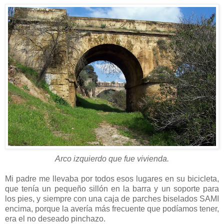
Arco izquierdo que fue vivienda.
Mi padre me llevaba por todos esos lugares en su bicicleta,
que tenía un pequeño sillón en la barra y un soporte para
los pies, y siempre con una caja de parches biselados SAMI
encima, porque la avería más frecuente que podíamos tener,
era el no deseado pinchazo.