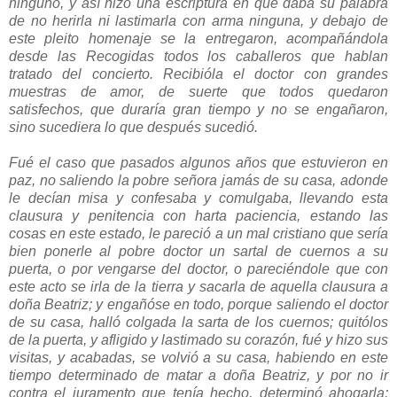
ninguno, y así hizo una escriptura en que daba su palabra
de no herirla ni lastimarla con arma ninguna, y debajo de
este pleito homenaje se la entregaron, acompañándola
desde las Recogidas todos los caballeros que hablan
tratado del concierto. Recibióla el doctor con grandes
muestras de amor, de suerte que todos quedaron
satisfechos, que duraría gran tiempo y no se engañaron,
sino sucediera lo que después sucedió.
Fué el caso que pasados algunos años que estuvieron en
paz, no saliendo la pobre señora jamás de su casa, adonde
le decían misa y confesaba y comulgaba, llevando esta
clausura y penitencia con harta paciencia, estando las
cosas en este estado, le pareció a un mal cristiano que sería
bien ponerle al pobre doctor un sartal de cuernos a su
puerta, o por vengarse del doctor, o pareciéndole que con
este acto se irla de la tierra y sacarla de aquella clausura a
doña Beatriz; y engañóse en todo, porque saliendo el doctor
de su casa, halló colgada la sarta de los cuernos; quitólos
de la puerta, y afligido y lastimado su corazón, fué y hizo sus
visitas, y acabadas, se volvió a su casa, habiendo en este
tiempo determinado de matar a doña Beatriz, y por no ir
contra el juramento que tenía hecho, determinó ahogarla;