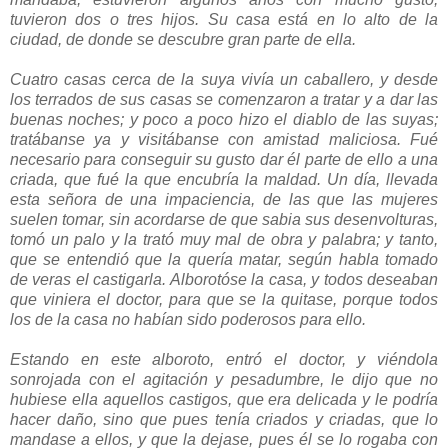
tuvieron dos o tres hijos. Su casa está en lo alto de la
ciudad, de donde se descubre gran parte de ella.
Cuatro casas cerca de la suya vivía un caballero, y desde
los terrados de sus casas se comenzaron a tratar y a dar las
buenas noches; y poco a poco hizo el diablo de las suyas;
tratábanse ya y visitábanse con amistad maliciosa. Fué
necesario para conseguir su gusto dar él parte de ello a una
criada, que fué la que encubría la maldad. Un día, llevada
esta señora de una impaciencia, de las que las mujeres
suelen tomar, sin acordarse de que sabia sus desenvolturas,
tomó un palo y la trató muy mal de obra y palabra; y tanto,
que se entendió que la quería matar, según habla tomado
de veras el castigarla. Alborotóse la casa, y todos deseaban
que viniera el doctor, para que se la quitase, porque todos
los de la casa no habían sido poderosos para ello.
Estando en este alboroto, entró el doctor, y viéndola
sonrojada con el agitación y pesadumbre, le dijo que no
hubiese ella aquellos castigos, que era delicada y le podría
hacer daño, sino que pues tenía criados y criadas, que lo
mandase a ellos, y que la dejase, pues él se lo rogaba con