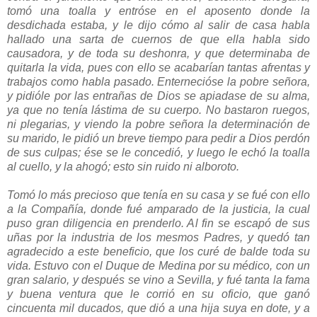
tomó una toalla y entróse en el aposento donde la
desdichada estaba, y le dijo cómo al salir de casa habla
hallado una sarta de cuernos de que ella habla sido
causadora, y de toda su deshonra, y que determinaba de
quitarla la vida, pues con ello se acabarían tantas afrentas y
trabajos como habla pasado. Enternecióse la pobre señora,
y pidióle por las entrañas de Dios se apiadase de su alma,
ya que no tenía lástima de su cuerpo. No bastaron ruegos,
ni plegarias, y viendo la pobre señora la determinación de
su marido, le pidió un breve tiempo para pedir a Dios perdón
de sus culpas; ése se le concedió, y luego le echó la toalla
al cuello, y la ahogó; esto sin ruido ni alboroto.
Tomó lo más precioso que tenía en su casa y se fué con ello
a la Compañía, donde fué amparado de la justicia, la cual
puso gran diligencia en prenderlo. Al
fin se escapó de sus
uñas por la industria de los mesmos Padres, y quedó tan
agradecido a este beneficio, que los curé de balde toda su
vida. Estuvo con el Duque de Medina por su médico, con un
gran salario, y después se vino a Sevilla, y fué tanta la fama
y buena ventura que le corrió en su oficio, que ganó
cincuenta mil ducados, que dió a una hija suya en dote, y a