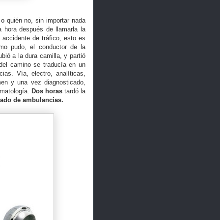
o quién no, sin importar nada
 hora después de llamarla la
accidente de tráfico, esto es
omo pudo, el conductor de la
ió a la dura camilla, y partió
 del camino se traducía en un
as. Vía, electro, analíticas,
en y una vez diagnosticado,
umatología.
Dos horas
tardó la
ivado de ambulancias.