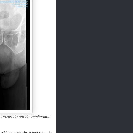
o trozos de oro de veinticuatro
tráfico sino de búsqueda de