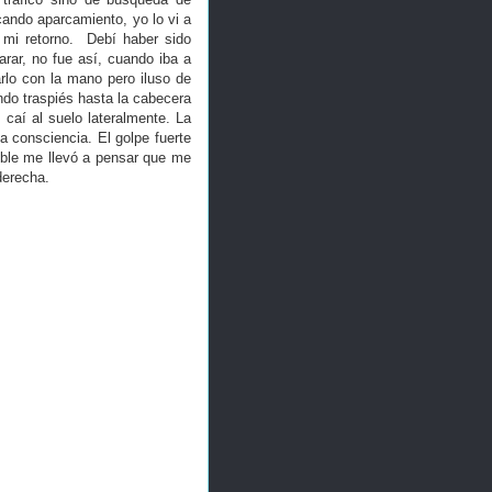
ando aparcamiento, yo lo vi a
 mi retorno. Debí haber sido
rar, no fue así, cuando iba a
rlo con la mano pero iluso de
ndo traspiés hasta la cabecera
 caí al suelo lateralmente. La
a consciencia. El golpe fuerte
ible me llevó a pensar que me
derecha.