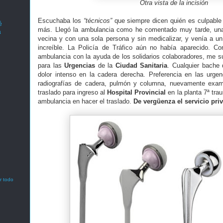
Otra vista de la incisión
Escuchaba los
“técnicos”
que siempre dicen quién es culpable 
é
más. Llegó la ambulancia como he comentado muy tarde, una
a
vecina y con una sola persona y sin medicalizar, y venía a un 
increíble. La Policía de Tráfico aún no había aparecido. C
ambulancia con la ayuda de los solidarios colaboradores, me sub
para las
Urgencias
de la
Ciudad Sanitaria
. Cualquier bache
dolor intenso en la cadera derecha. Preferencia en las urgenci
radiografías de cadera, pulmón y columna, nuevamente exam
traslado para ingreso al
Hospital Provincial
en la planta 7ª tra
ambulancia en hacer el traslado.
De vergüenza el servicio pr
r todo