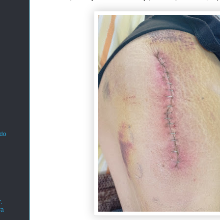
ado
.
ra