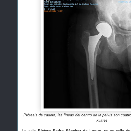
Prótesis de cadera, las líneas del centro de la pelvis son cuatr
kilates
La calle
Platero Pedro Sánchez de Luque,
no es calle de 