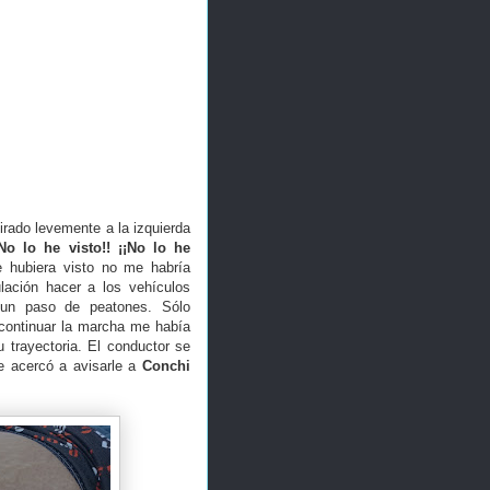
girado levemente a la izquierda
¡No lo he visto!! ¡¡No lo he
e hubiera visto no me habría
ulación hacer a los vehículos
un paso de peatones. Sólo
 continuar la marcha me había
 trayectoria. El conductor se
e acercó a avisarle a
Conchi