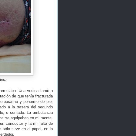
dera
 arreciaba. Una vecina llamó a
tación de que tenía fracturada
ncorporarme y ponerme de pie,
rado a la trasera del segundo
ndo, o sentado. La ambulancia
tos se agolpaban en mi mente.
un conductor y la mí falta de
 sólo sirve en el papel, en la
perdedor.