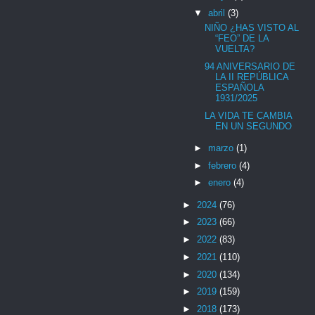
▼
abril
(3)
NIÑO ¿HAS VISTO AL
“FEO” DE LA
VUELTA?
94 ANIVERSARIO DE
LA II REPÚBLICA
ESPAÑOLA
1931/2025
LA VIDA TE CAMBIA
EN UN SEGUNDO
►
marzo
(1)
►
febrero
(4)
►
enero
(4)
►
2024
(76)
►
2023
(66)
►
2022
(83)
►
2021
(110)
►
2020
(134)
►
2019
(159)
►
2018
(173)