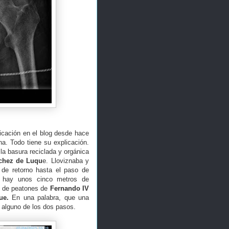
icación en el blog desde hace
a. Todo tiene su explicación.
 la basura reciclada y orgánica
chez de Luqu
e. Lloviznaba y
o de retorno hasta el paso de
l hay unos cinco metros de
so de peatones de
Fernando IV
ue.
En una palabra, que una
r alguno de los dos pasos.