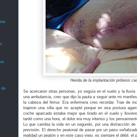
nea
o
ba
Herida de la implantación prótesis ca
 de
Se acercaron otras personas, yo seguía en el suelo y la lluvia
una ambulancia, creo que dijo la pauta a seguir ante mi manifes
la cabeza del fémur. Era enfermera creo recordar. Trae de i
trajeron una silla que no acepté porque en esa postura agar
coche aparcado estaba mejor que tirado en el suelo y llovie
tardó como una hora, el dolor era muy intenso y los pensamien
Lo que cambia la vida en un segundo, por una distracción de 
previsión. El derecho peatonal de pasar por un paso señalizado
realidad un peatón y en este caso viejo, es siempre el débil, el 