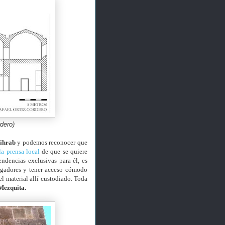
dero)
ihrab
y podemos reconocer que
la prensa local
de que se quiere
ndencias exclusivas para él, es
tigadores y tener acceso cómodo
el material allí custodiado. Toda
Mezquita.