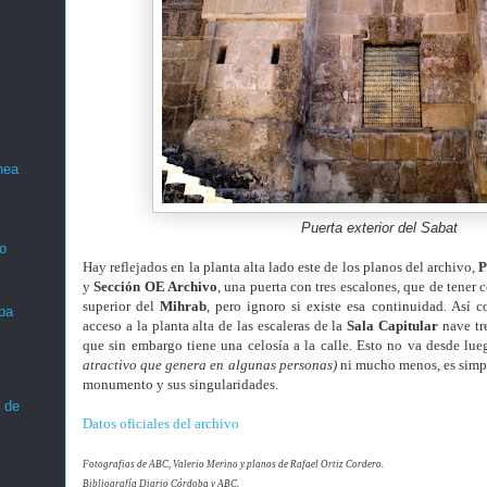
nea
Puerta exterior del Sabat
o
Hay reflejados en la planta alta lado este de los planos del archivo,
P
y
Sección OE Archivo
, una puerta con tres escalones, que de tener c
superior del
Mihrab
, pero ignoro si existe esa continuidad. Así
ba
acceso a la planta alta de las escaleras de la
Sala Capitular
nave tre
que sin embargo tiene una celosía a la calle. Esto no va desde lu
atractivo que genera en algunas personas)
ni mucho menos, es simpl
monumento y sus singularidades.
 de
Datos oficiales del archivo
Fotografias de ABC, Valerio Merino y planos de Rafael Ortiz Cordero.
Bibliografía Diario Córdoba y ABC.