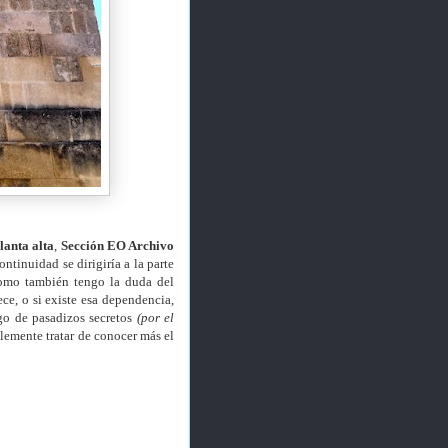
lanta alta
,
Sección EO Archivo
ontinuidad se dirigiría a la parte
 como también tengo la duda del
ce, o si existe esa dependencia,
ego de pasadizos secretos
(por el
emente tratar de conocer más el