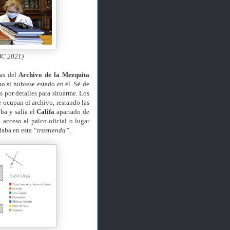
ABC 2021)
ias del
Archivo de la Mezquita
o si hubiese estado en él. Sé de
 por detalles para situarme. Los
 ocupan el archivo, restando las
ba y salía el
Califa
apartado de
 acceso al palco oficial o lugar
daba en esta
“trastienda”.