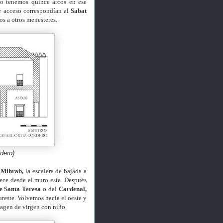
to tenemos quince arcos en ese
de acceso correspondían al
Sabat
os a otros menesteres.
dero)
l
Mihrab,
la escalera de bajada a
rece desde el muro este. Después
de Santa Teresa
o del
Cardenal,
ureste. Volvemos hacia el oeste y
imagen de virgen con niño.