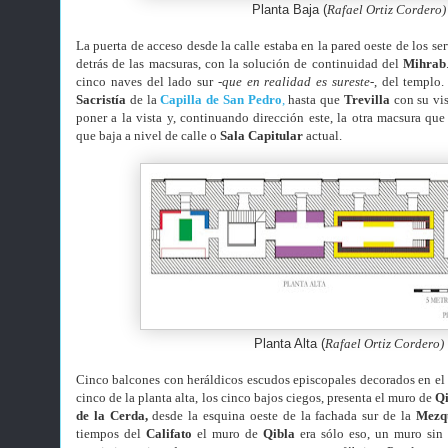
Planta Baja (
Rafael Ortiz Cordero)
La puerta de acceso desde la calle estaba en la pared oeste de los serv
detrás de las macsuras, con la solución de continuidad del
Mihrab
cinco naves del lado sur
-que en realidad es sureste-
, del templo
Sacristía
de la
Capilla de San Pedro
,
hasta que
Trevilla
con su vis
poner a la vista y, continuando dirección este, la otra macsura que
que baja a nivel de calle o
Sala Capitular
actual.
Planta Alta (
Rafael Ortiz Cordero)
Cinco balcones con heráldicos escudos episcopales decorados en el 
cinco de la planta alta, los cinco bajos ciegos, presenta el muro de
Q
de la Cerda,
desde la esquina oeste de la fachada sur de la
Mezqu
tiempos del
Califato
el muro de
Qibla
era sólo eso, un muro sin 