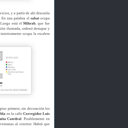
icios, y a partir de ahí discurría
. En una palabra el
sabat
ocupa
. Luego está el
Mihrab
, que fue
ión ilustrada, ordenó destapar y
 interiormente ocupa la escalera
piso primero, sin decoración los
ibla
en la calle
Corregidor Luis
ita Catedral
. Posiblemente en
ventanas al exterior. Habrá que