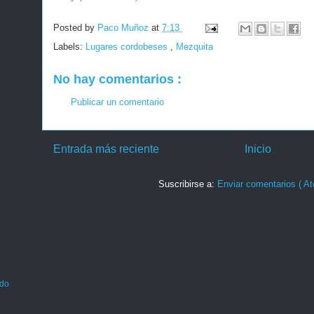
Posted by
Paco Muñoz
at
7:13
Labels:
Lugares cordobeses
,
Mezquita
No hay comentarios :
Publicar un comentario
Entrada más reciente
Inicio
Suscribirse a:
Enviar comentarios ( At
ado