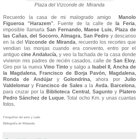
Plaza del Vizconde de Miranda
Recuerdo la casa de mi malogrado amigo
Manolo
Figueroa “Harazem”
. Fuente de la calle de
la Feria
,
imposible llamarla
San Fernando,
Maese Luis, Plaza de
las Cañas, del Socorro, Almagra, San Pedro
y descanso
en la del
Vizconde de Miranda
, recuerdo los recortes que
vendian las monjas cuando era convento, entro por el
antiguo
cine Andalucía,
y veo la fachada de la casa donde
vivieron mis padres de recién casados, calle de
San Eloy.
Giro por la nueva
Vino Tinto
y salgo a
Isabel II,
Ancha de
la Magdalena,
Francisco de Borja Pavón, Magdalena,
Ronda de Andújar
y
Golondrina,
ahora por
Julio
Valdelomar
y
Francisco de Sales
a la
Avda. Barcelona
,
para cruzar por la
Biblioteca Central, Sagunto
y
Platero
Pedro Sánchez de Luque.
Total ocho Km. y unas cuantas
fotos.
Fotografías del autor y Ladis
Bibliografía de Wikipedia