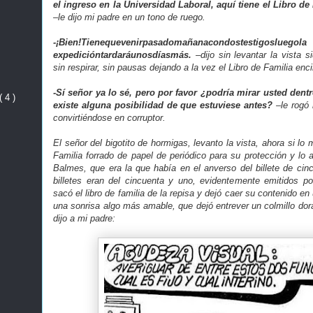
el ingreso en la Universidad Laboral, aquí tiene el Libro d
–le dijo mi padre en un tono de ruego.
-¡Bien!Tienequevenirpasadomañanacondostestigosluegola
expe
dición
tardará
unosdíasmás.
–dijo sin levantar la vista s
sin respirar, sin pausas dejando a la vez el Libro de Familia enci
-Sí señor ya lo sé, pero por favor ¿podría mirar usted dentro
( 4 )
existe alguna posibilidad de que estuviese antes?
–le rogó
convirtiéndose en corruptor.
El señor del bigotito de hormigas, levanto la vista, ahora si lo m
Familia forrado de papel de periódico para su protección y lo 
Balmes, que era la que había en el anverso del billete de cin
billetes eran del cincuenta y uno, evidentemente emitidos por
sacó el libro de familia de la repisa y dejó caer su contenido e
una sonrisa algo más amable, que dejó entrever un colmillo dor
dijo a mi padre: