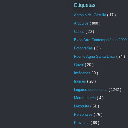
Etiquetas
Antonio del Castillo
( 17 )
Articulos
( 900 )
Calles
( 20 )
Expo Arte Contemporáneo 2009
Fotografías
( 3 )
Fuente Agria Santa Elisa
( 74 )
Goval
( 20 )
Imágenes
( 9 )
Indices
( 20 )
Lugares cordobeses
( 1242 )
Mateo Inurria
( 4 )
Mezquita
( 51 )
Personajes
( 76 )
Provincia
( 68 )