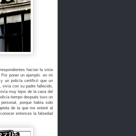
respondientes hacían la vista
. Por poner un ejemplo: en mi
 y un policía certificó que un
 vivía con su padre fallecido,
vivía muy lejos de la casa del
policía tiempo después tuvo un
ersonal, porque había sido
uptela de la que me enteré al
 conocer entonces la falsedad