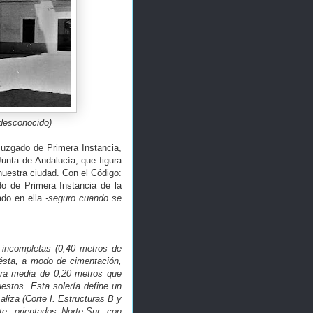
 desconocido)
Juzgado de Primera Instancia,
Junta de Andalucía, que figura
nuestra ciudad. Con el Código:
o de Primera Instancia de la
ado en ella
-seguro cuando se
s incompletas (0,40 metros de
ésta, a modo de cimentación,
ura media de 0,20 metros que
estos. Esta solería define un
liza (Corte I. Estructuras B y
e, orientados Norte-Sur, con