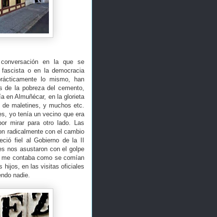
 conversación en la que se
 fascista o en la democracia
prácticamente lo mismo, han
os de la pobreza del cemento,
a en Almuñécar, en la glorieta
o de maletines, y muchos etc.
es, yo tenía un vecino que era
or mirar para otro lado. Las
ron radicalmente con el cambio
ció fiel al Gobierno de la II
es nos asustaron con el golpe
go me contaba como se comían
hijos, en las visitas oficiales
iendo nadie.