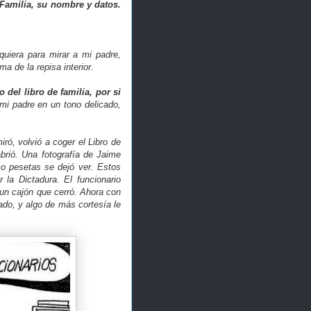
e Familia, su nombre y datos.
iquiera para mirar a mi padre,
ma de la repisa interior.
 del libro de familia, por si
 mi padre en un tono delicado,
iró, volvió a coger el Libro de
abrió. Una fotografía de Jaime
co pesetas se dejó ver. Estos
 la Dictadura. El funcionario
n un cajón que cerró. Ahora con
ado, y algo de más cortesía le