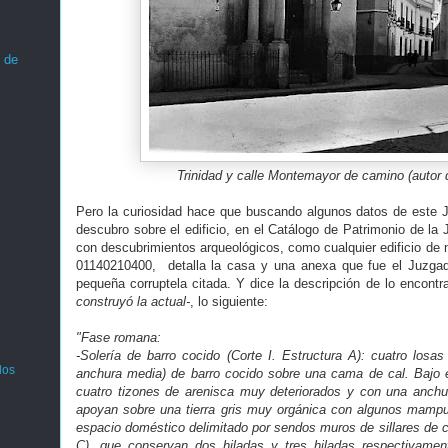
 de
Trinidad y calle Montemayor de camino (autor
Pero la curiosidad hace que buscando algunos datos de este 
descubro sobre el edificio, en el Catálogo de Patrimonio de la 
con descubrimientos arqueológicos, como cualquier edificio de 
01140210400, detalla la casa y una anexa que fue el Juzgad
pequeña corruptela citada. Y dice la descripción de lo encontr
construyó la actual-
, lo siguiente:
"Fase romana:
-Solería de barro cocido (Corte I. Estructura A): cuatro losa
los
anchura media) de barro cocido sobre una cama de cal. Bajo 
cuatro tizones de arenisca muy deteriorados y con una anch
apoyan sobre una tierra gris muy orgánica con algunos mampu
espacio doméstico delimitado por sendos muros de sillares de ca
C), que conservan dos hiladas y tres hiladas respectivament