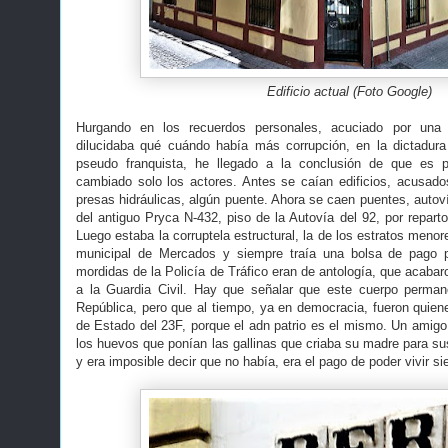
Edificio actual (Foto Google)
Hurgando en los recuerdos personales, acuciado por una
dilucidaba qué cuándo había más corrupción, en la dictadura
pseudo franquista, he llegado a la conclusión de que es 
cambiado solo los actores. Antes se caían edificios, acusad
presas hidráulicas, algún puente. Ahora se caen puentes, autoví
del antiguo Pryca N-432, piso de la Autovía del 92, por repart
Luego estaba la corruptela estructural, la de los estratos menor
municipal de Mercados y siempre traía una bolsa de pago p
mordidas de la Policía de Tráfico eran de antología, que acaba
a la Guardia Civil. Hay que señalar que este cuerpo permane
República, pero que al tiempo, ya en democracia, fueron quien
de Estado del 23F, porque el adn patrio es el mismo. Un ami
los huevos que ponían las gallinas que criaba su madre para sus 
y era imposible decir que no había, era el pago de poder vivir s