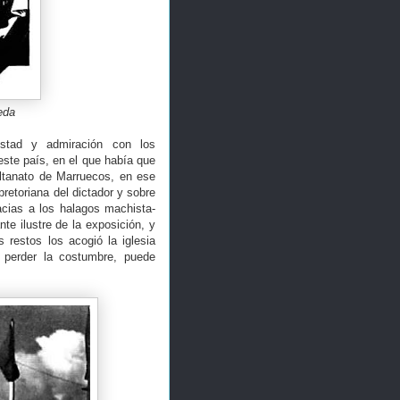
eda
istad y admiración con los
este país, en el que había que
ultanato de Marruecos, en ese
retoriana del dictador y sobre
acias a los halagos machista-
te ilustre de la exposición, y
s restos los acogió la iglesia
 perder la costumbre, puede