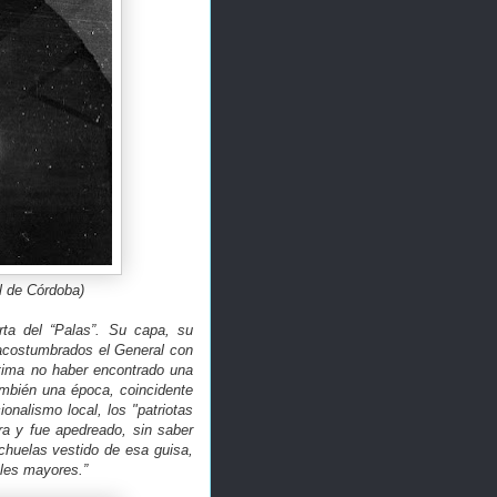
l de Córdoba)
rta del “Palas”. Su capa, su
 acostumbrados el General con
ástima no haber encontrado una
ambién una época, coincidente
ionalismo local, los "patriotas
ra y fue apedreado, sin saber
chuelas vestido de esa guisa,
ales mayores.”