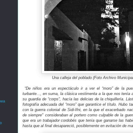
Una calleja del poblado
(Foto Archivo Municipa
“De niños era un espectáculo ir a ver el “moro” de la pue
turbante..., en suma, la clásica vestimenta a la que nos tenía
su guardia de “corps”, hacía las delicias de la chiquillería. L
nea
fotografía adecuada del “moro” que garantice el título. Hubo t
con la guerra colonial de Sidi-Ifni, en la que el exacerbado nac
de siempre" consideraban al portero como culpable de la guer
que era un trabajador cordobés que tenía que ganarse las habi
o
hasta que al final desapareció, posiblemente en evitación de m