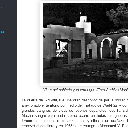
ba
 de
Vista del poblado y el estanque
(Foto Archivo Muni
La guerra de Sidi-Ifni, fue una gran desconocida por la poblac
anexionado el territorio por medio del Tratado de Wad-Ras y con 
grandes sangrías de vidas de jóvenes españoles, que ha sido
Mucha sangre para nada, como ocurre en todas las guerras,
firman las cesiones o los armisticios y ellos ni un arañazo
empezó el conflicto y en 1968 se le entrega a Mohamed V. Par