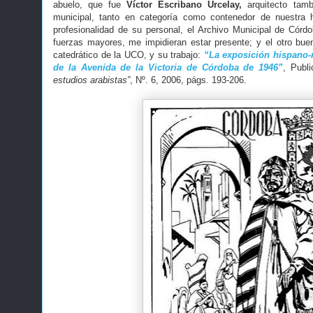
abuelo, que fue
Víctor Escribano Urcelay,
arquitecto tamb
municipal, tanto en categoría como contenedor de nuestra 
profesionalidad de su personal, el Archivo Municipal de Córd
fuerzas mayores, me impidieran estar presente; y el otro bu
catedrático de la UCO, y su trabajo:
“La exposición hispano-
de la Avenida de la Victoria de Córdoba de 1946”
, Publ
estudios arabistas”
, Nº. 6, 2006, págs. 193-206.