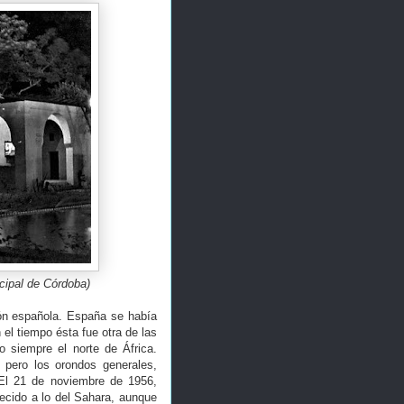
cipal de Córdoba)
ión española. España se había
el tiempo ésta fue otra de las
 siempre el norte de África.
 pero los orondos generales,
. El 21 de noviembre de 1956,
ecido a lo del Sahara, aunque