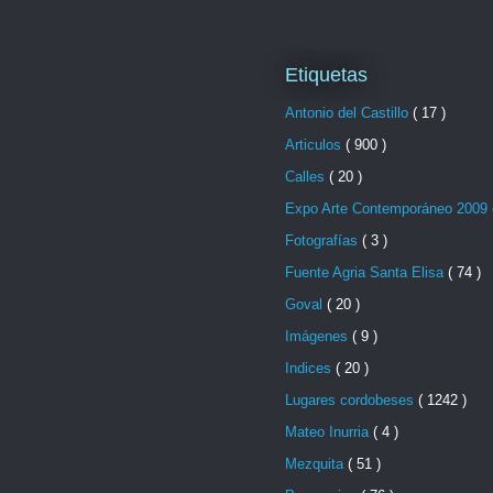
Etiquetas
Antonio del Castillo
( 17 )
Articulos
( 900 )
Calles
( 20 )
Expo Arte Contemporáneo 2009
Fotografías
( 3 )
Fuente Agria Santa Elisa
( 74 )
Goval
( 20 )
Imágenes
( 9 )
Indices
( 20 )
Lugares cordobeses
( 1242 )
Mateo Inurria
( 4 )
Mezquita
( 51 )