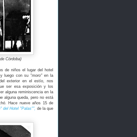
 de Córdoba)
 de niños el lugar del hotel
 y luego con su
"moro"
en la
del exterior en el estío, nos
que ser esa exposición y los
er alguna reminiscencia en la
ue alguna queda, pero no está
vechó. Hace nueve años 15 de
" del Hotel "Palas"”,
de la que