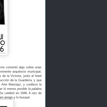
e me comentó algo sobre unas
minente arquitecto municipal,
de la Victoria, junto al hotel
ucción de la Guardería, y que
 Arte Marroquí, y conllevó la
ar lo menos posible la palabra
 Se celebró en 1946. A raíz de
buen amigo y lo busqué.