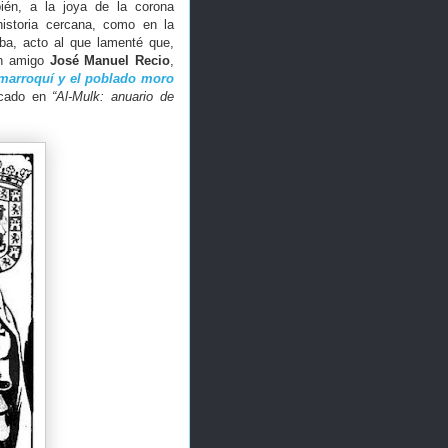
ién, a la joya de la corona
historia cercana, como en la
oba, acto al que lamenté que,
en amigo
José Manuel Recio
,
marroquí y el poblado moro
icado en
“Al-Mulk: anuario de