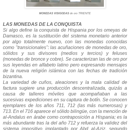
TRIENTE
MONEDAS VISIGODAS
de oro
LAS MONEDAS DE LA CONQUISTA
Si algo define la conquista de Hispania por los omeyas de
Damasco, es la sustitución del sistema monetario anterior
por algo totalmente nuevo, con las monedas conocidas
como "transicionales": las acuñaciones de monedas de oro,
sólidos y sus divisores (medios y tercios) y feluses
(monedas de bronce y cobre). Se caracterizan las de oro por
sus leyendas en alfabeto latino pero expresando mensajes
de la nueva religión islámica con las fechas de
tradición
bizantina.
La variedad de cuños, aleaciones y la mala calidad de
factura sugiere una producción descentralizada, quizás a
causa de talleres móviles que acompañaban a las
sucesivas expediciones en su captura de botín. Se conocen
ejemplares de los años 711, 712 (las más numerosas) y
713. En el 716 aparece el sólido bilingüe, con la mención de
al-Andalus en árabe como contraposición a Hispania; es la
más abundante tras la del año 712 y refuerza la validez del
sistema impositivo implantado por Abd al-Aziz, segundo