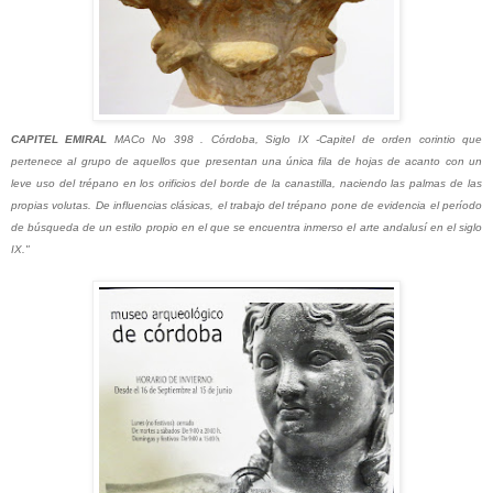
CAPITEL EMIRAL
MACo No 398 . Córdoba, Siglo IX -Capitel de orden corintio que
pertenece al grupo de aquellos que presentan una única fila de hojas de acanto con un
leve uso del trépano en los orificios del borde de la canastilla, naciendo las palmas de las
propias volutas. De influencias clásicas, el trabajo del trépano pone de evidencia el período
de búsqueda de un estilo propio en el que se encuentra inmerso el arte andalusí en el siglo
IX."