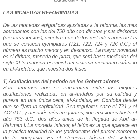
Dinar indiccional y Felús
LAS MONEDAS REFORMADAS
De las monedas epigráficas ajustadas a la reforma, las más
abundantes son las del 720 año con dinares y sus divisores
(medios y tercios), mientras que de los restantes años de los
que se conocen ejemplares (721, 722, 724 y 726 d.C.) el
número es mucho menor y en descenso.
La mayor novedad
es el dirham, moneda de plata, que será hasta mediados del
siglo Xl la moneda esencial del sistema monetario islámico
en al-Andalus, que muestra dos fases:
1) Acuñaciones del período de los Gobernadores.
Son dirhames que se encuentran entre las mejores
acuñaciones realizadas en al-Andalus por su calidad y
pureza en una única ceca, al-Andalus, en Córdoba desde
que se fijara la capitalidad. Son regulares entre el 721 y el
742 d.C., y después más irregulares, con emisiones hasta el
año 753 d.C., dos años antes de la llegada de Abd al-
Rahman I.
La moneda inferior, el felús es la que aparece en
la práctica totalidad de los yacimientos del primer momento
de la conquista. Es el elemento básico del sistema,