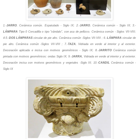
1.-
JARRO
. Cerámica común. Espatulado - Siglo IX; 2.-
JARRO.
Cerámica común - Siglo IX; 3.-
LÁMPARA
Tipo 0 Cercadilla o tipo "vándalo", con asa de pellizco. Cerámica común - Siglos VII-VIII;
4-5.-
DOS LÁMPARAS
circular de pie alto. Cerámica común -Siglos VII-VIII ; 6.-
LÁMPARA
circular de
pie alto. Cerámica común -Siglos VII-VIII ; 7.-
TAZA
, Vidriada en verde al interior y al exterior.
Decoración aplicada e incisa con motivos geométricos - Siglo IX; 8.-
JARRITO
Cerámica común
pintada con motivos geométricos: ondas Siglo IX; 9.-
JARRA,
Vidriada en verde al interior y al exterior.
Decoración incisa con motivos geométricos y vegetales -Siglo IX; 10.-
CANDIL
Cerámica común -
Siglo IX