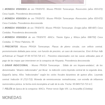
1.-
MONEDA VISIGODA
de oro TRIENTE- Museo PRASA Torrecampo.
Recesvinto (años 653-672)
Ceca Ispalis. Procedencia desconocida
2.-
MONEDA VISIGODA
de oro
TRIENTE-
Museo PRASA Torrecampo -
Recesvinto (años 653-672)
Ceca Corduba.
Procedencia desconocida
3.-
MONEDA VISIGODA
de oro
TRIENTE-
Museo PRASA Torrecampo .
Ervigio (años 680-687) Ceca
Corduba.
Procedencia desconocida
4.-
MONEDA VISIGODA
de oro
TRIENTE -
MACo.
Triente Egica y Witiza (años 698/702) Ceca
Corduba.
C/ Pintor Palomino, 55
5.-
PRECINTOS
-
Museo PRASA Torrecampo.
Placas de plomo circular, con orificio central,
posteriormente doblada para cerrar, con función de precinto, un saco de mercancías. Emir Al-Hurr Adb
al-Rahman al Thaqafi 97-99 H/716-718 d.C.. Precintos relacionados con las sacas utilizadas para el
pago de las tropas que intervienen en la conquista de Hispania.
Procedencia desconocida
6.-
DINAR INDICCIONAL
-
Museo PRASA Torrecampo .
Sólido de oro hispano-andalusí, de los
denominados "dinares indiccionales" por llevar la indicción como leyenda central de la segunda área.
Epigrafía latina. Años "indiccionales" según los ciclos fiscales bizantinos de quince años.
Leyenda
central: Indicción XI (712-713). Moneda de reminiscencias norteafricanas, con estrella de influencia
numismática púnica. la fecha está incompleta al salir de la orla. Fecha: 93-94H/712-713 d.C.
7.-
FELÚS
de época de la conquista-
MACo.
Primer tercio Siglo VIII,
La Arruzafilla (Córdoba)
MONEDAS