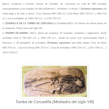
Época: Conquista y Emirato Omeya de Córdoba.
Se conservan un total de 390 monedas
correspondientes a los reinados de Abd al-Rahman I, Al-Hakam I e Hisam I;
Dirhanes expuestos
(de
arriba abajo y de izda. a dcha.):
Ceca Taymara 90H./708 d.C.;
Ceca Wasir 92H./710 d.C. y 95H./713
d.C.;
Ceca al-Andalus de 150H./767 d.C. a 171H./787 d.C.
2.-
TESORILLO DE LA TUMBA DE CERCADILL
A (Córdoba)-
MACo -
32 feluses de primer época de
la conquista. Primer tercio del siglo VIII.
3.-
TESORO DE BAENA-
MACo.
Época de conquista -
87 monedas completas y fragmentos. Están
acuñadas entre el 79H./697 d.C. y 136H./753 d.C., siendo las cecas mas representadas Wasit y
Damasco, y 28 ejemplares de al-Andalus.
Dirhames expuestos:
(de arriba abajo):
Ceca de Wasit
84H./703 d.C.;
Ceca de Dimisq 95H./713 d.C.
Ceca de al-Andalus 106H./724 d.C., 121H./738 d.C., y
136 H./753 d.C.
Tumba de Cercadilla (Mediados del siglo VIII)