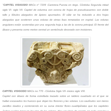
"
CAPITEL VISIGODO
MACo n° 7209 -Carretera Puesta en riego. Córdoba Segunda mitad
siglo VI- siglo VII. Capitel de columna con corona de hojas de pseudoacantos con doble
tallo y lóbulos alargados de ápices apuntados. El cáliz se ha reducido a dos hojas
alargadas que sostienen unas volutas de cintas lisas rematadas en espiral. Las volutas
angulares están sostenidas por una segunda hoja a las de la corona principal. El frente del
ábaco y presenta como motivo central un semicírculo decorado con incisiones.
CAPITEL VISIGODO
MACo no 770 - Córdoba Siglo VII- inicios siglo VIII.
Capitel con ábaco de forma estrellada trazado sobre un tablero cuadrado en el que se
hallan excavados los huecos que dejan los florones y las volutas. Los caulículos son meros
zarcillos rizados y conteniendo en su curva interior flores cuadripétalas que los capiteles
árabes suelen tener en los ojos de las volutas. Hay una hoja de acanto en cada esquina y