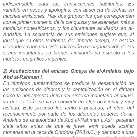
indispensable para las transacciones habituales. Es
variable en pesos y tipologías, con ausencia de fechas en
muchas emisiones. Hay dos grupos: los que corresponden
con el primer momento de la conquista y se asemejan más a
modelos norteafricanos, y los claramente acuñados en al-
Andalus. La secuencia de sus emisiones sugiere que, al
igual que en otros territorios del imperio omeya, se estaba
llevando a cabo una sistematización u reorganización de las
series monetarias en bronce ajustando su aspecto a los
modelos epigráficos vigentes.
2) Acuñaciones del emirato Omeya de al-Andalus bajo
Abd al-Rahman I.
En términos numismáticos se produce la desaparición de
las emisiones de dinares y la centralización en el dirham
como la herramienta única del sistema monetario andalusí,
ya que el felús se va a convertir en algo ocasional y muy
aislado.
Este proceso fue lento y pausado, al ritmo del
reconocimiento por parte de los diferentes poderes de al-
Andalus de la autoridad de Abd al-Rahman I. Así , pasarán
siete años antes de que el joven emir pueda acuñar
monedas en la ceca de Córdoba (763 d.C.) y dar paso a una