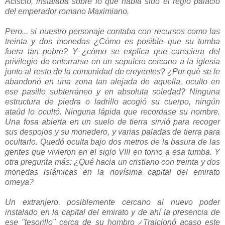
Acisclo, instalada sobre lo que había sido el regio palacio
del emperador romano Maximiano.
Pero... si nuestro personaje contaba con recursos como las
treinta y dos monedas ¿Cómo es posible que su tumba
fuera tan pobre? Y ¿cómo se explica que careciera del
privilegio de enterrarse en un sepulcro cercano a la iglesia
junto al resto de la comunidad de creyentes? ¿Por qué se le
abandonó en una zona tan alejada de aquella, oculto en
ese pasillo subterráneo y en absoluta soledad? Ninguna
estructura de piedra o ladrillo acogió su cuerpo, ningún
ataúd lo ocultó. Ninguna lápida que recordase su nombre.
Una fosa abierta en un suelo de tierra sirvió para recoger
sus despojos y su monedero, y varias paladas de tierra para
ocultarlo. Quedó oculta bajo dos metros de la basura de las
gentes que vivieron en el siglo VIII en torno a esa tumba. Y
otra pregunta más: ¿Qué hacia un cristiano con treinta y dos
monedas islámicas en la novísima capital del emirato
omeya?
Un extranjero, posiblemente cercano al nuevo poder
instalado en la capital del emirato y de ahí la presencia de
ese "tesorillo" cerca de su hombro ¿Traicionó acaso este