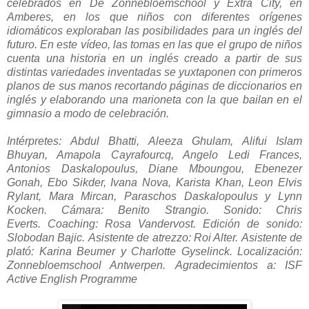
celebrados en De Zonnebloemschool y Extra City, en
Amberes, en los que niños con diferentes orígenes
idiomáticos exploraban las posibilidades para un inglés del
futuro. En este vídeo, las tomas en las que el grupo de niños
cuenta una historia en un inglés creado a partir de sus
distintas variedades inventadas se yuxtaponen con primeros
planos de sus manos recortando páginas de diccionarios en
inglés y elaborando una marioneta con la que bailan en el
gimnasio a modo de celebración.
Intérpretes: Abdul Bhatti, Aleeza Ghulam, Alifui Islam
Bhuyan, Amapola Cayrafourcq, Angelo Ledi Frances,
Antonios Daskalopoulus, Diane Mboungou, Ebenezer
Gonah, Ebo Sikder, Ivana Nova, Karista Khan, Leon Elvis
Rylant, Mara Mircan, Paraschos Daskalopoulus y Lynn
Kocken.
Cámara: Benito Strangio.
Sonido: Chris
Everts.
Coaching: Rosa Vandervost.
Edición de sonido:
Slobodan Bajic.
Asistente de atrezzo: Roi Alter.
Asistente de
plató: Karina Beumer y Charlotte Gyselinck.
Localización:
Zonnebloemschool Antwerpen.
Agradecimientos a: ISF
Active English Programme