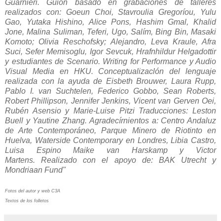
Guarnieri.
Guión basado en grabaciones de talleres
realizados con: Goeun Choi, Stavroulia Gregoríou, Yulu
Gao, Yutaka Hishino, Alice Pons, Hashim Gmal, Khalid
Jone, Malina Suliman, Teferi, Ugo, Salím, Bing Bin, Masaki
Komoto; Olivia Reschofsky; Alejandro, Leva Kraule, Afra
Suci, Sefer Memisoglu, Igor Sevcuk, Hrafnhildur Helgadottir
y estudiantes de Scenario. Writing for Performance y Audio
Visual Media en HKU. Conceptualizaclón del lenguaje
realizada con la ayuda de Eisbeth Brouwer, Laura Rupp,
Pablo I. van Suchtelen, Federico Gobbo, Sean Roberts,
Robert Phillipson, Jennifer Jenkins, Vicent van Gerven Oei,
Rubén Asensio y Marie-Luise Pitzi Traducciones: Leston
Buell y Yautine Zhang.
Agradecírnientos a: Centro Andaluz
de Arte Contemporáneo, Parque Minero de Riotinto en
Huelva, Waterside Contemporary en Londres, Libia Castro,
Luisa Espino Maike van Harskamp y Victor
Martens.
Realizado con el apoyo de: BAK Utrecht y
Mondriaan Fund"
Fotos del autor y web C3A
Textos de los folletos