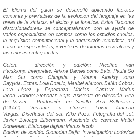
El Idioma del guion se desarrolló aplicando factores
comunes y previsibles de la evolución del lenguaje en las
breas de la sintaxis, el léxico y la fonética. Estos "factores
distorsionadores» se conceptualizaron con la ayuda de
varios especialistas en campos corno los estudios criollos,
la lingüística computacional y la adquisición idiomática, así
como de esperantistas, inventores de idiomas recreativos y
las actrices protagonistas.
Guion, dirección y edición: Nicoline van
Harskamp.
Interpretes: Ariane Barnes como Bato, Paula So
Man Siu como Chingshit y Mouna Albakry tomo
Sayyida.
Extras: Lola Botello, Maribel Alarcón, Belén Cobos,
Lara López y Esperanza Macías.
Cámara: Marius
Iacob.
Sonido: Slobodan Bajic.
Asistente de dírección: Bea
de Visser .
Producción en Sevilla: Ana Ballesteros
(CAAC).
Vestuario y atrezzo: Luisa Amanda
Vargas.
Diseñador del set: Kike Pozo.
Fotografía del set.
Javier Zuluaga Zílbermann.
Asistente de camara: Mattei
Sopterean.
Etalonaje digital: Marius lacob
Edición de sonido: Slobodan Bajic.
Investigación: Lodovica