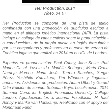
Her Productíon, 2014
Vídeo, 04' 07"
Her Production se compone de una pista de audio
combinada con una proyección de subtítulos escritos a
mano en el alfabeto fonético internacional (AFI). La pista
incluye un collage de varias críticas sobre la pronunciación -
o «producción»- de la propia artista en inglés formuladas
por sus compañeros y profesores en el curso de verano de
Fonética Inglesa que realizó en 2014 en el UCL de Londres.
Expertos en pronunciación: Paul Carley, Jane Setter, Puri
Marino Casal, Yoshio Ido, Mariélle Beringen, Maria Gema
Naranjo Moreno, Maria Jesús Terrero Sanches, Sergio
Pérez, Yoshihito Kamakura, Tim Wharton.
y lingüistas
anónimos.
Asistentes de producción: Adam Ulbert y Gerard
Ortin Edición de sonido: Sbbodan Bajic.
Localización: 2014
Summer Curse for English Phonetics, Univers'ty College
London.
Agradecimientos a: Joanna Przedlacka, Mi hael
Ashby y Marike van Harskamp.
Realizado con el apoyo de:
Mondriaan Fund