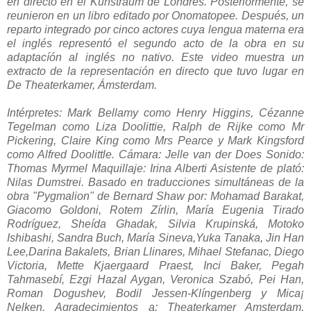
en directo en el Kunstraum de Londres. Posteriormente, se
reunieron en un libro editado por Onomatopee. Después, un
reparto integrado por cinco actores cuya lengua materna era
el inglés representó el segundo acto de la obra en su
adaptacíón al inglés no nativo. Este video muestra un
extracto de la representación en directo que tuvo lugar en
De Theaterkamer, Ámsterdam.
Intérpretes: Mark Bellamy como Henry Higgins, Cézanne
Tegelman como Liza Doolittie, Ralph de Rijke como Mr
Pickering, Claire King como Mrs Pearce y Mark Kingsford
como Alfred Doolittle.
Cámara: Jelle van der Does Sonido:
Thomas Myrmel Maquillaje: Irina Alberti Asistente de plató:
Nilas Dumstrei.
Basado en traducciones simultáneas de la
obra "Pygmalion" de Bernard Shaw por: Mohamad Barakat,
Giacomo Goldoni, Rotem Zírlin, María Eugenia Tirado
Rodríguez, Sheída Ghadak, Silvia Krupinská, Motoko
Ishibashi, Sandra Buch, María Sineva,Yuka Tanaka, Jin Han
Lee,Darina Bakalets, Brian Llinares, Mihael Stefanac, Diego
Victoria, Mette Kjaergaard Praest, Inci Baker, Pegah
Tahmasebí, Ezgi Hazal Aygan, Veronica Szabó, Pei Han,
Roman Dogushev, Bodil Jessen-Klíngenberg y Mica¡
Nelken.
Agradecimientos a: Theaterkamer Amsterdam,