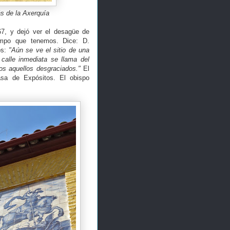
s de la Axerquía
67, y dejó ver el desagüe de
empo que tenemos. Dice: D.
os:
"Aún se ve el sitio de una
 calle inmediata se llama del
tos aquellos desgraciados."
El
asa de Expósitos. El obispo