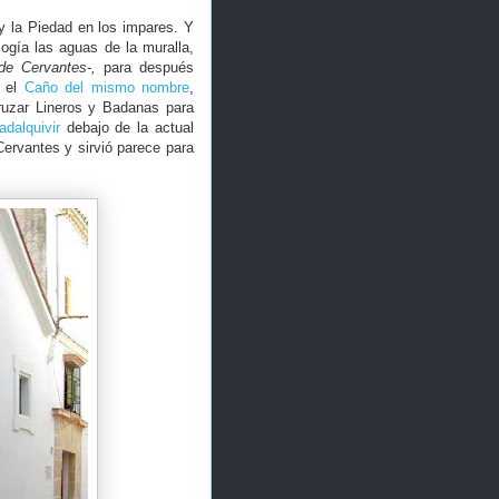
y la Piedad en los impares. Y
ogía las aguas de la muralla,
 de Cervantes-,
para después
r el
Caño del mismo nombre
,
 cruzar Lineros y Badanas para
adalquivir
debajo de la actual
Cervantes y sirvió parece para