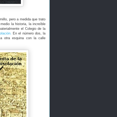
nillo, pero a medida que trato
edio la historia, la increíble
aterialmente el Colegio de la
olación.
En el número dos, la
la otra esquina con la calle