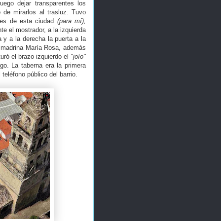
luego dejar transparentes los
 de mirarlos al trasluz. Tuvo
tres de esta ciudad
(para mí),
te el mostrador, a la izquierda
a y a la derecha la puerta a la
mi madrina María Rosa, además
uró el brazo izquierdo el
"joío"
go. La taberna era la primera
 teléfono público del barrio.