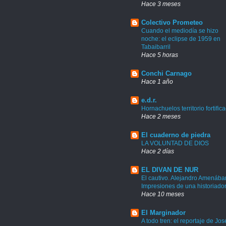
Hace 3 meses
Colectivo Prometeo
Cuando el mediodía se hizo
noche: el eclipse de 1959 en
Tabaibarril
Hace 5 horas
Conchi Carnago
Hace 1 año
e.d.r.
Hornachuelos territorio fortific
Hace 2 meses
El cuaderno de piedra
LA VOLUNTAD DE DIOS
Hace 2 días
EL DIVAN DE NUR
El cautivo. Alejandro Amenábar
Impresiones de una historiado
Hace 10 meses
El Marginador
A todo tren: el reportaje de Jos