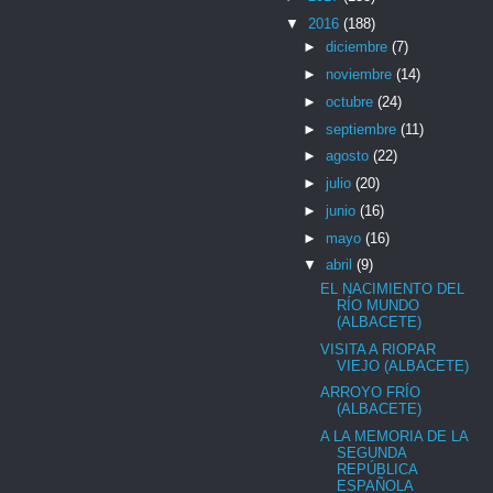
▼
2016
(188)
►
diciembre
(7)
►
noviembre
(14)
►
octubre
(24)
►
septiembre
(11)
►
agosto
(22)
►
julio
(20)
►
junio
(16)
►
mayo
(16)
▼
abril
(9)
EL NACIMIENTO DEL
RÍO MUNDO
(ALBACETE)
VISITA A RIOPAR
VIEJO (ALBACETE)
ARROYO FRÍO
(ALBACETE)
A LA MEMORIA DE LA
SEGUNDA
REPÚBLICA
ESPAÑOLA