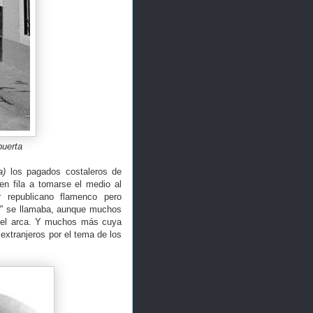
puerta
a)
los pagados costaleros de
n fila a tomarse el medio al
r republicano flamenco pero
"
se llamaba, aunque muchos
. del arca. Y muchos más cuya
 extranjeros por el tema de los