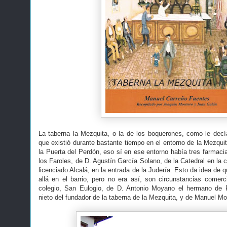
La taberna la Mezquita, o la de los boquerones, como le decía
que existió durante bastante tiempo en el entorno de la Mezquit
la Puerta del Perdón, eso sí en ese entorno había tres farmacia
los Faroles, de D. Agustín García Solano, de la Catedral en la ca
licenciado Alcalá, en la entrada de la Judería. Esto da idea de 
allá en el barrio, pero no era así, son circunstancias comer
colegio, San Eulogio, de D. Antonio Moyano el hermano de R
nieto del fundador de la taberna de la Mezquita, y de Manuel M