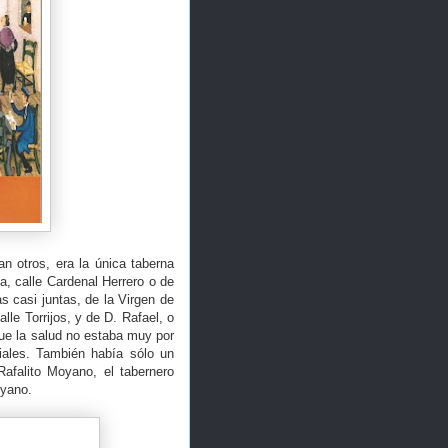
n otros, era la única taberna
a, calle Cardenal Herrero o de
s casi juntas, de la Virgen de
lle Torrijos, y de D. Rafael, o
que la salud no estaba muy por
ciales. También había sólo un
afalito Moyano, el tabernero
oyano.