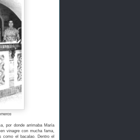
erneros
asa, por donde arrimaba María
s en vinagre con mucha fama,
 como el bacalao. Dentro el