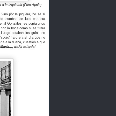
 a la izquierda (Foto Apple)
vino por la piquera, no sé si
ndo estaban de luto eso era
denal González, se ponía unos
 con la boca como si se tirara
 Luego estaban los guías no
"cojito"
raro era el día que no
ría a la dueña, cuestión a que
 María..., doña mierda!