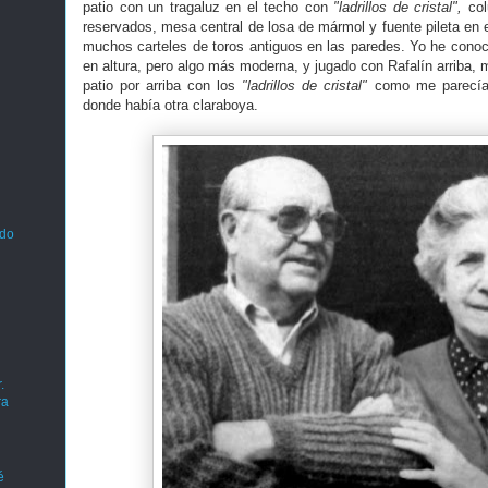
patio con un tragaluz en el techo con
"ladrillos de cristal",
col
reservados, mesa central de losa de mármol y fuente pileta en el
muchos carteles de toros antiguos en las paredes. Yo he conoci
en altura, pero algo más moderna, y jugado con Rafalín arriba, 
patio por arriba con los
"ladrillos de cristal"
como me parecían
donde había otra claraboya.
ado
.
ra
é