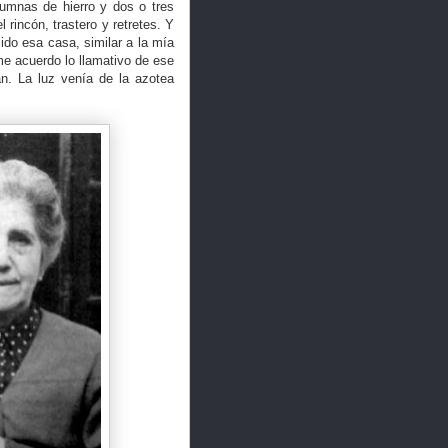
umnas de hierro y dos o tres
 rincón, trastero y retretes. Y
do esa casa, similar a la mía
me acuerdo lo llamativo de ese
. La luz venía de la azotea