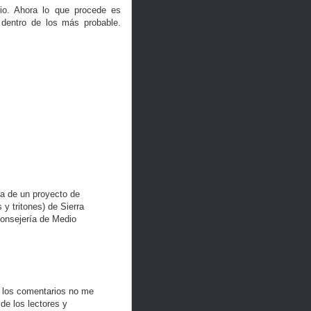
rio. Ahora lo que procede es
 dentro de los más probable.
ta de un proyecto de
y tritones) de Sierra
Consejería de Medio
n los comentarios no me
de los lectores y