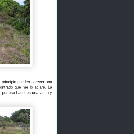
n principio pueden parecer una
ontrado que me lo aclare. La
 por eso hacerles una visita y