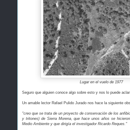
Lugar en el vuelo de 1977
Seguro que alguien conoce algo sobre esto y nos lo puede aclar
Un amable lector Rafael Pulido Jurado nos hace la siguiente ob
"creo que se trata de un proyecto de conservación de los anfib
y tritones) de Sierra Morena, que hace unos años se hiciero
Medio Ambiente y que dirigía el investigador Ricardo Reques."