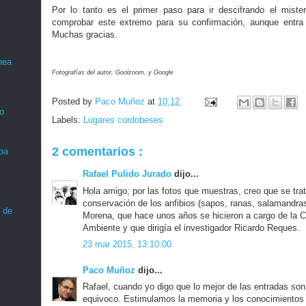
Por lo tanto es el primer paso para ir descifrando el miste
comprobar este extremo para su confirmación, aunque entra
Muchas gracias.
nea
Fotografías del autor, Goolzoom, y Google
Posted by
Paco Muñoz
at
10:12
o
Labels:
Lugares cordobeses
2 comentarios :
ba
Rafael Pulido Jurado
dijo...
Hola amigo; por las fotos que muestras, creo que se tra
conservación de los anfibios (sapos, ranas, salamandras 
 de
Morena, que hace unos años se hicieron a cargo de la 
Ambiente y que dirigía el investigador Ricardo Reques.
23 mar 2015, 13:10:00
Paco Muñoz
dijo...
Rafael, cuando yo digo que lo mejor de las entradas so
equivoco. Estimulamos la memoria y los conocimientos 