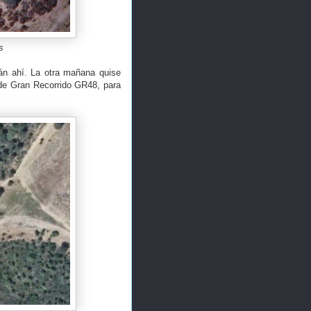
s
án ahí. La otra mañana quise
 de Gran Recorrido GR48, para