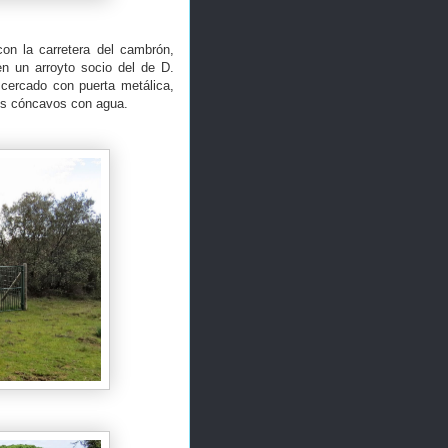
con la carretera del cambrón,
n un arroyto socio del de D.
 cercado con puerta metálica,
los cóncavos con agua.