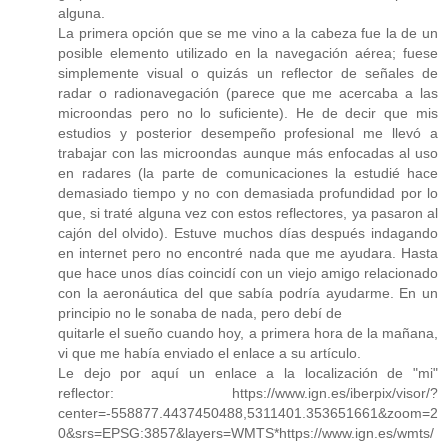
alguna.
La primera opción que se me vino a la cabeza fue la de un
posible elemento utilizado en la navegación aérea; fuese
simplemente visual o quizás un reflector de señales de
radar o radionavegación (parece que me acercaba a las
microondas pero no lo suficiente). He de decir que mis
estudios y posterior desempeño profesional me llevó a
trabajar con las microondas aunque más enfocadas al uso
en radares (la parte de comunicaciones la estudié hace
demasiado tiempo y no con demasiada profundidad por lo
que, si traté alguna vez con estos reflectores, ya pasaron al
cajón del olvido). Estuve muchos días después indagando
en internet pero no encontré nada que me ayudara. Hasta
que hace unos días coincidí con un viejo amigo relacionado
con la aeronáutica del que sabía podría ayudarme. En un
principio no le sonaba de nada, pero debí de
quitarle el sueño cuando hoy, a primera hora de la mañana,
vi que me había enviado el enlace a su artículo.
Le dejo por aquí un enlace a la localización de "mi"
reflector: https://www.ign.es/iberpix/visor/?
center=-558877.4437450488,5311401.353651661&zoom=2
0&srs=EPSG:3857&layers=WMTS*https://www.ign.es/wmts/