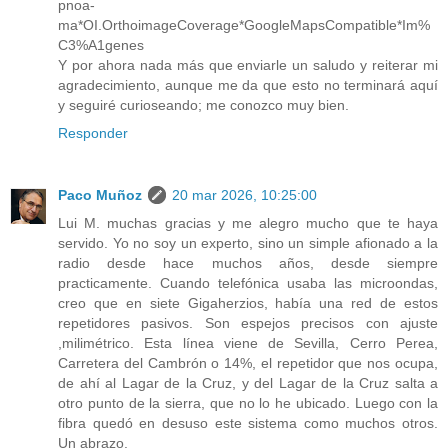
pnoa-
ma*OI.OrthoimageCoverage*GoogleMapsCompatible*Im%
C3%A1genes
Y por ahora nada más que enviarle un saludo y reiterar mi
agradecimiento, aunque me da que esto no terminará aquí
y seguiré curioseando; me conozco muy bien.
Responder
Paco Muñoz
20 mar 2026, 10:25:00
Lui M. muchas gracias y me alegro mucho que te haya
servido. Yo no soy un experto, sino un simple afionado a la
radio desde hace muchos años, desde siempre
practicamente. Cuando telefónica usaba las microondas,
creo que en siete Gigaherzios, había una red de estos
repetidores pasivos. Son espejos precisos con ajuste
,milimétrico. Esta línea viene de Sevilla, Cerro Perea,
Carretera del Cambrón o 14%, el repetidor que nos ocupa,
de ahí al Lagar de la Cruz, y del Lagar de la Cruz salta a
otro punto de la sierra, que no lo he ubicado. Luego con la
fibra quedó en desuso este sistema como muchos otros.
Un abrazo.