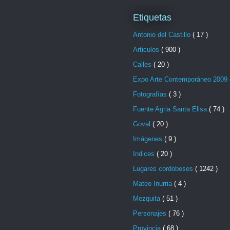
Etiquetas
Antonio del Castillo
( 17 )
Articulos
( 900 )
Calles
( 20 )
Expo Arte Contemporáneo 2009
Fotografías
( 3 )
Fuente Agria Santa Elisa
( 74 )
Goval
( 20 )
Imágenes
( 9 )
Indices
( 20 )
Lugares cordobeses
( 1242 )
Mateo Inurria
( 4 )
Mezquita
( 51 )
Personajes
( 76 )
Provincia
( 68 )