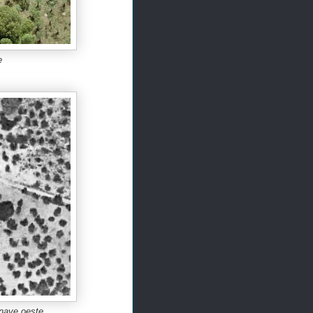
e
 nave oeste