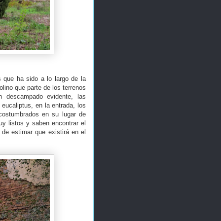
 que ha sido a lo largo de la
Molino que parte de los terrenos
n descampado evidente, las
ucaliptus, en la entrada, los
acostumbrados en su lugar de
uy listos y saben encontrar el
 de estimar que existirá en el