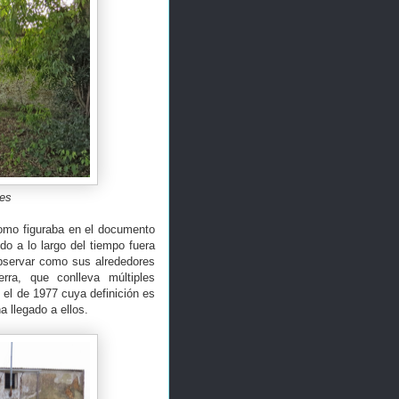
nes
 como figuraba en el documento
o a lo largo del tiempo fuera
observar como sus alrededores
ra, que conlleva múltiples
 el de 1977 cuya definición es
a llegado a ellos.