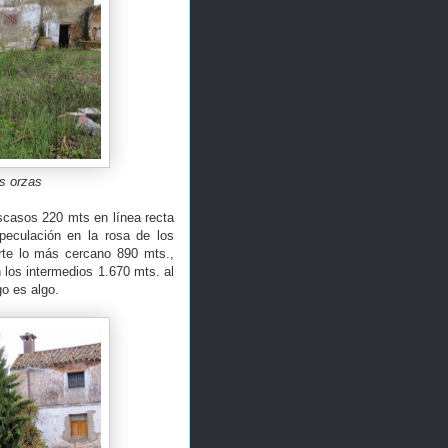
as orzas
scasos 220 mts en línea recta
peculación en la rosa de los
orte lo más cercano 890 mts.,
 los intermedios 1.670 mts. al
o es algo.