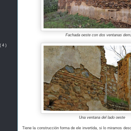
Fachada oeste con dos ventanas derr
( 4 )
Una ventana del lado oeste
Tiene la construcción forma de ele invertida, si lo miramos des