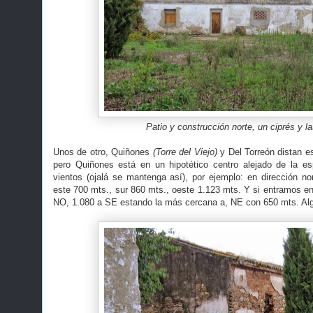
Patio y construcción norte, un ciprés y l
Unos de otro, Quiñones
(Torre del Viejo)
y Del Torreón distan e
pero Quiñones está en un hipotético centro alejado de la es
vientos (ojalá se mantenga así), por ejemplo: en dirección n
este 700 mts., sur 860 mts., oeste 1.123 mts. Y si entramos en
NO, 1.080 a SE estando la más cercana a, NE con 650 mts. Alg