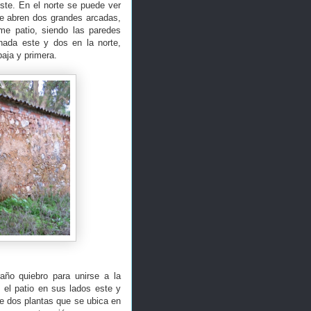
este. En el norte se puede ver
se abren dos grandes arcadas,
rme patio, siendo las paredes
hada este y dos en la norte,
 baja y primera.
año quiebro para unirse a la
 el patio en sus lados este y
e dos plantas que se ubica en