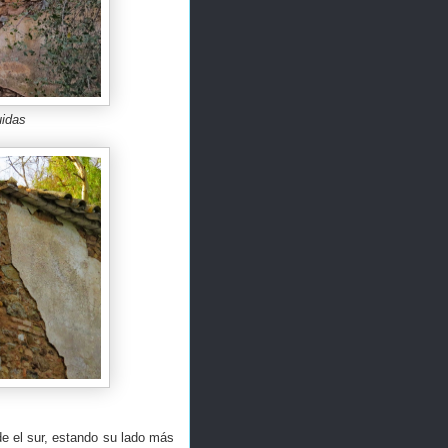
uidas
de el sur, estando su lado más