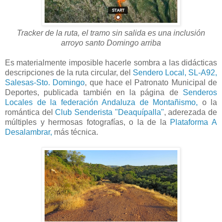
Tracker de la ruta, el tramo sin salida es una inclusión
arroyo santo Domingo arriba
Es materialmente imposible hacerle sombra a las didácticas
descripciones de la ruta circular, del
Sendero Local, SL-A92,
Salesas-Sto. Domingo
, que hace el Patronato Municipal de
Deportes, publicada también en la página de
Senderos
Locales de la federación Andaluza de Montañismo,
o la
romántica del
Club Senderista "Deaquípalla"
, aderezada de
múltiples y hermosas fotografías, o la de la
Plataforma A
Desalambrar,
más técnica.