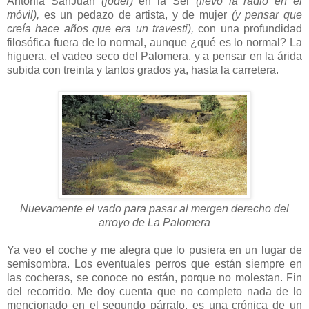
Antonia SanJuan
(joder)
en la Ser
(llevo la radio en el
móvil),
es un pedazo de artista, y de mujer
(y pensar que
creía hace años que era un travesti),
con una profundidad
filosófica fuera de lo normal, aunque ¿qué es lo normal? La
higuera, el vadeo seco del Palomera, y a pensar en la árida
subida con treinta y tantos grados ya, hasta la carretera.
Nuevamente el vado para pasar al mergen derecho del
arroyo de La Palomera
Ya veo el coche y me alegra que lo pusiera en un lugar de
semisombra. Los eventuales perros que están siempre en
las cocheras, se conoce no están, porque no molestan. Fin
del recorrido. Me doy cuenta que no completo nada de lo
mencionado en el segundo párrafo, es una crónica de un