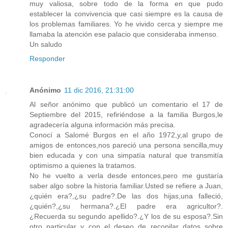
muy valiosa, sobre todo de la forma en que pudo
establecer la convivencia que casi siempre es la causa de
los problemas familiares. Yo he vivido cerca y siempre me
llamaba la atención ese palacio que consideraba inmenso.
Un saludo
Responder
Anónimo
11 dic 2016, 21:31:00
Al señor anónimo que publicó un comentario el 17 de
Septiembre del 2015, refiriéndose a la familia Burgos,le
agradecería alguna información más precisa.
Conocí a Salomé Burgos en el año 1972,y,al grupo de
amigos de entonces,nos pareció una persona sencilla,muy
bien educada y con una simpatía natural que transmitía
optimismo a quienes la tratamos.
No he vuelto a verla desde entonces,pero me gustaría
saber algo sobre la historia familiar.Usted se refiere a Juan,
¿quién era?,¿su padre?.De las dos hijas,una falleció,
¿quién?,¿su hermana?.¿El padre era agricultor?.
¿Recuerda su segundo apellido?.¿Y los de su esposa?.Sin
otro particular y con el deseo de recopilar datos sobre