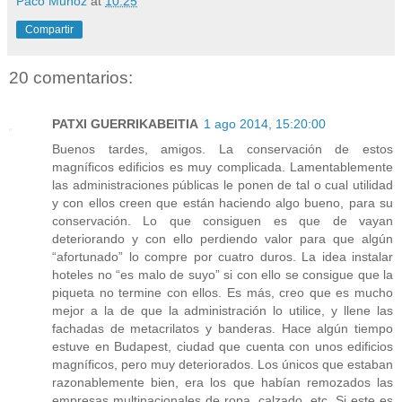
Paco Muñoz
at
10:25
Compartir
20 comentarios:
PATXI GUERRIKABEITIA
1 ago 2014, 15:20:00
Buenos tardes, amigos. La conservación de estos
magníficos edificios es muy complicada. Lamentablemente
las administraciones públicas le ponen de tal o cual utilidad
y con ellos creen que están haciendo algo bueno, para su
conservación. Lo que consiguen es que de vayan
deteriorando y con ello perdiendo valor para que algún
“afortunado” lo compre por cuatro duros. La idea instalar
hoteles no “es malo de suyo” si con ello se consigue que la
piqueta no termine con ellos. Es más, creo que es mucho
mejor a la de que la administración lo utilice, y llene las
fachadas de metacrilatos y banderas. Hace algún tiempo
estuve en Budapest, ciudad que cuenta con unos edificios
magníficos, pero muy deteriorados. Los únicos que estaban
razonablemente bien, era los que habían remozados las
empresas multinacionales de ropa, calzado, etc. Si este es