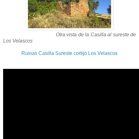
Otra vista de la Casilla al sureste de
Los Velascos
Ruinas Casilla Sureste cortijo Los Velascos