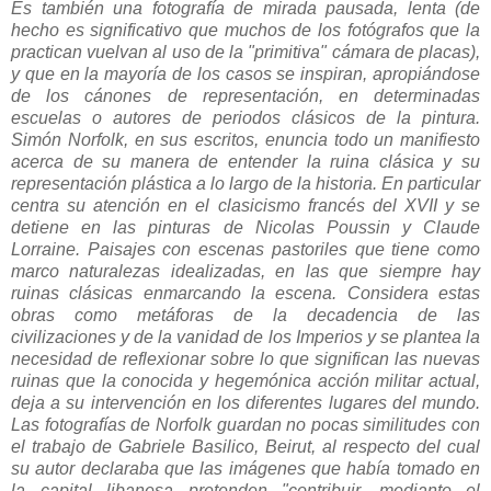
Es también una fotografía de mirada pausada, lenta (de
hecho es significativo que muchos de los fotógrafos que la
practican vuelvan al uso de la "primitiva" cámara de placas),
y que en la mayoría de los casos se inspiran, apropiándose
de los cánones de representación, en determinadas
escuelas o autores de periodos clásicos de la pintura.
Simón Norfolk, en sus escritos, enuncia todo un manifiesto
acerca de su manera de entender la ruina clásica y su
representación plástica a lo largo de la historia. En particular
centra su atención en el clasicismo francés del XVII y se
detiene en las pinturas de Nicolas Poussin y Claude
Lorraine. Paisajes con escenas pastoriles que tiene como
marco naturalezas idealizadas, en las que siempre hay
ruinas clásicas enmarcando la escena. Considera estas
obras como metáforas de la decadencia de las
civilizaciones y de la vanidad de los Imperios y se plantea la
necesidad de reflexionar sobre lo que significan las nuevas
ruinas que la conocida y hegemónica acción militar actual,
deja a su intervención en los diferentes lugares del mundo.
Las fotografías de Norfolk guardan no pocas similitudes con
el trabajo de Gabriele Basilico, Beirut, al respecto del cual
su autor declaraba que las imágenes que había tomado en
la capital libanesa pretenden "contribuir, mediante el