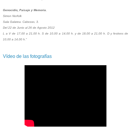
Genocidio, Paisaje y Memoria.
Simon Norfolk
Sala Galatea. Cabezas, 3.
Del 22 de Junio al 26 de Agosto 2012
L a V de 17,00 a 21,00 h. S de 10,00 a 14,00 h. y de 18,00 a 21,00 h. D y festivos de
10,00 a 14,00 h."
Vídeo de las fotografías