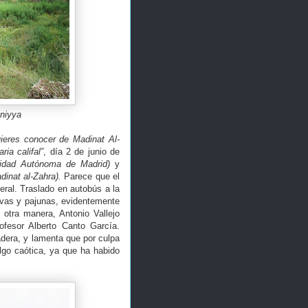
aniyya
ieres conocer de Madinat Al-
ia califal”
, día 2 de junio de
sidad Autónoma de Madrid)
y
dinat al-Zahra).
Parece que el
ral. Traslado en autobús a la
avas y pajunas, evidentemente
otra manera, Antonio Vallejo
fesor Alberto Canto García.
adera, y lamenta que por culpa
lgo caótica, ya que ha habido