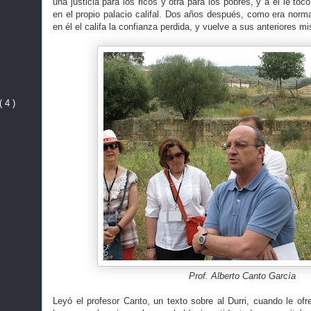
una justicia para los ricos y otra para los pobres, y a él le tocó
en el propio palacio califal. Dos años después, como era normal
en él el califa la confianza perdida, y vuelve a sus anteriores m
( 4 )
Prof. Alberto Canto García
Leyó el profesor Canto, un texto sobre al Durri, cuando le ofr