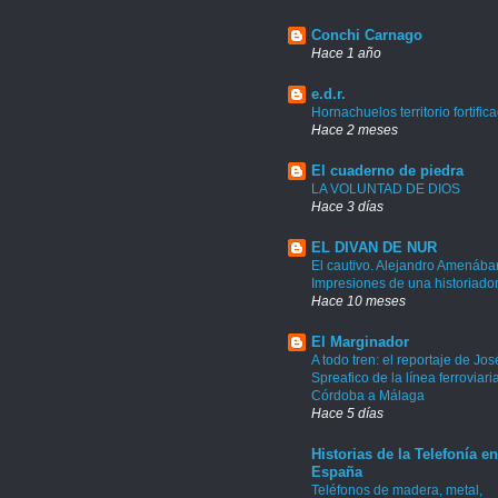
Conchi Carnago
Hace 1 año
e.d.r.
Hornachuelos territorio fortific
Hace 2 meses
El cuaderno de piedra
LA VOLUNTAD DE DIOS
Hace 3 días
EL DIVAN DE NUR
El cautivo. Alejandro Amenábar
Impresiones de una historiado
Hace 10 meses
El Marginador
A todo tren: el reportaje de Jos
Spreafico de la línea ferroviari
Córdoba a Málaga
Hace 5 días
Historias de la Telefonía en
España
Teléfonos de madera, metal,