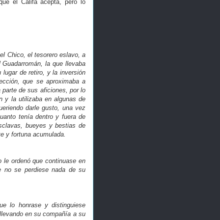
que el Califa acepta, pero lo
l Chico, el tesorero eslavo, a
l Guadarromán, la que llevaba
ugar de retiro, y la inversión
fección, que se aproximaba a
arte de sus aficiones, por lo
n y la utilizaba en algunas de
ueriendo darle gusto, una vez
uanto tenía dentro y fuera de
 esclavas, bueyes y bestias de
te y fortuna acumulada.
o le ordenó que continuase en
ue no se perdiese nada de su
que lo honrase y distinguiese
y llevando en su compañía a su