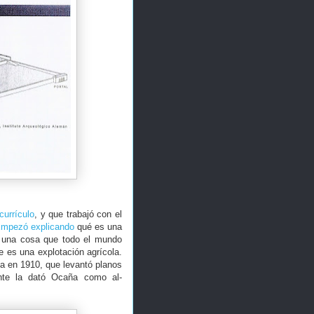
currículo
, y que trabajó con el
mpezó explicando
qué es una
s una cosa que todo el mundo
 es una explotación agrícola.
a en 1910, que levantó planos
nte la dató Ocaña como al-