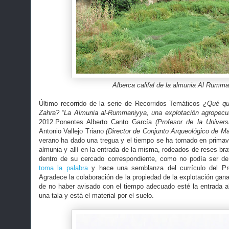
Alberca califal de la almunia Al Rumm
Último recorrido de la serie de Recorridos Temáticos
¿Qué qu
Zahra? “La Almunia al-Rummaniyya, una explotación agropecuar
2012.Ponentes Alberto Canto García
(Profesor de la Univer
Antonio Vallejo Triano
(Director de Conjunto Arqueológico de Ma
verano ha dado una tregua y el tiempo se ha tornado en primave
almunia y allí en la entrada de la misma, rodeados de reses br
dentro de su cercado correspondiente, como no podía ser de 
toma la palabra
y hace una semblanza del currículo del Pro
Agradece la colaboración de la propiedad de la explotación gan
de no haber avisado con el tiempo adecuado esté la entrada a
una tala y está el material por el suelo.