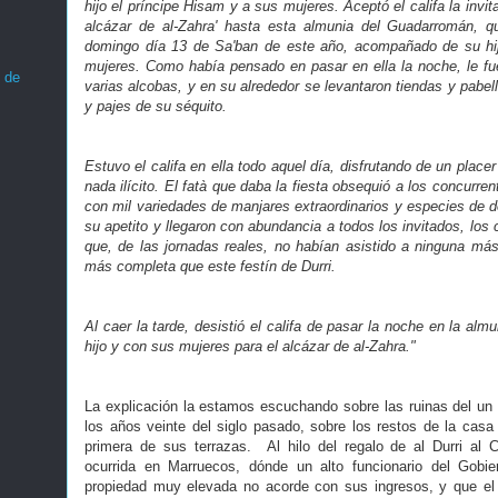
hijo el príncipe Hisam y a sus mujeres. Aceptó el califa la invit
alcázar de al-Zahra' hasta esta almunia del Guadarromán, qu
domingo día 13 de Sa'ban de este año, acompañado de su hij
mujeres. Como había pensado en pasar en ella la noche, le fue
 de
varias alcobas, y en su alrededor se levantaron tiendas y pabel
y pajes de su séquito.
Estuvo el califa en ella todo aquel día, disfrutando de un place
nada ilícito. El fatà que daba la fiesta obsequió a los concurrent
con mil variedades de manjares extraordinarios y especies de d
su apetito y llegaron con abundancia a todos los invitados, los
que, de las jornadas reales, no habían asistido a ninguna m
más completa que este festín de Durri.
Al caer la tarde, desistió el califa de pasar la noche en la almu
hijo y con sus mujeres para el alcázar de al-Zahra."
La explicación la estamos escuchando sobre las ruinas del un
los años veinte del siglo pasado, sobre los restos de la casa 
primera de sus terrazas. Al hilo del regalo de al Durri al 
ocurrida en Marruecos, dónde un alto funcionario del Gobi
propiedad muy elevada no acorde con sus ingresos, y que el 