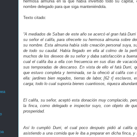
hermosa almunia en la que había invertido todo su capital, 
nombre delegado para que siga manteniéndola.
Texto citado:
“A mediados de Sa'ban de este año se acercó el gran fatà Durri e
su señor el califa, para ofrecerle su hermosa almunia sobre de
su nombre. Esta almunia había sido creación personal suya, su l
de todo su caudal. Había llegado en ella al colmo de la per
muchos de los deseos de su señor y daba satisfacción a buena p
cual el califa iba a ella con frecuencia en sus días de vacació
sus temporadas de descanso. En vista de ello el fatà Durri, q
que estuvo completa y terminada, se la ofreció al califa con c
ella: jardines bien regados, tierras de labor, [62 r] esclavos,
carga; todo lo cual suponía bienes cuantiosos, riqueza abundan
nea
El califa, su señor, aceptó esta donación muy complacido, per
la finca, como delegado e inspector suyo, con objeto de q
prosperidad.
o
Así lo cumplió Durri, el cual poco después pidió al califa 
ba
asistiendo a una comida que le iba a preparar en dicha finca, 