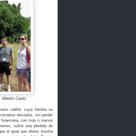
. Alberto Canto
nario califal, cuya familia se
cionarios elevados, sin perder
n financiera, con más o menos
menos, sufrió una pérdida de
ue al igual que ahora, existía