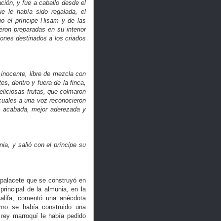
ación, y fue a caballo desde el
e le había sido regalada, el
o el príncipe Hisam y de las
ron preparadas en su interior
lones destinados a los criados
r inocente, libre de mezcla con
es, dentro y fuera de la finca,
eliciosas frutas, que colmaron
 cuales a una voz reconocieron
ás acabada, mejor aderezada y
nia, y salió con el príncipe su
 palacete que se construyó en
principal de la almunia, en la
Califa, comentó una anécdota
erno se había construido una
rey marroquí le había pedido