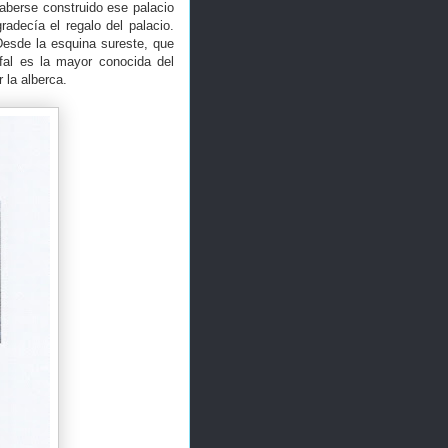
aberse construido ese palacio
radecía el regalo del palacio.
Desde la esquina sureste, que
fal es la mayor conocida del
 la alberca.