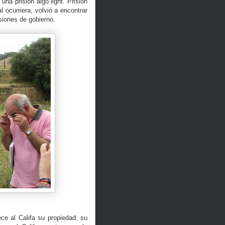
 una prisión algo light. Prisión
 ocurriera, volvió a encontrar
isiones de gobierno.
ece al Califa su propiedad, su