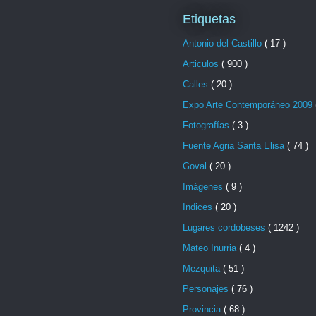
Etiquetas
Antonio del Castillo
( 17 )
Articulos
( 900 )
Calles
( 20 )
Expo Arte Contemporáneo 2009
Fotografías
( 3 )
Fuente Agria Santa Elisa
( 74 )
Goval
( 20 )
Imágenes
( 9 )
Indices
( 20 )
Lugares cordobeses
( 1242 )
Mateo Inurria
( 4 )
Mezquita
( 51 )
Personajes
( 76 )
Provincia
( 68 )