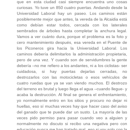
que en esta ciudad casi siempre encuentra uno cosas
curiosas. Yo tuve un 850 cuatro puertas. Andando desde la
Universidad Laboral hay un paseo. Los caminos están
posiblemente mejor que antes, la vereda de la Alcaidia está
como debían estar todos, cercada con los laterales
sembrados de árboles hasta completar la anchura legal.
Vamos a ver cuánto dura, porque el problema es la foto y
cero mantenimiento después, esa vereda en el Puente de
los Piconeros gira hacia la Universidad Laboral. Los
caminos debería delimitarlos la administración propietaria,
pero de una vez. Y cuando son de servidumbres la gente
debería –no me refiero a los andantes, ni a los ciclistas- ser
cuidadosa, si hay puertas dejarlas cerradas, no
destrozarlos con las motocicletas o esos vehículos de
cuatro ruedas que ya se van viendo muchos. El destrozo
del terreno es brutal y luego llega el agua –cuando llegue- y
acaba la destrucción. Al final se genera el enfrentamiento,
yo normalmente entro en los sitios y procuro no dejar ni
huellas, eso sí muchas veces hay que hacer caso del aviso
del ganado que te puede dar un susto. La mayoría de las
veces pido permiso para pasar cuando veo a alguien y
normalmente no discuto si recibo una negativa pero con
educación nunca me han tratado mal, eso si voy solo con la