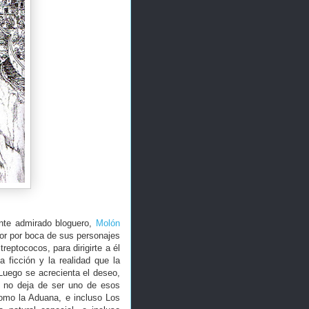
ente admirado bloguero,
Molón
utor por boca de sus personajes
reptococos, para dirigirte a él
 ficción y la realidad que la
Luego se acrecienta el deseo,
do no deja de ser uno de esos
como la Aduana, e incluso Los