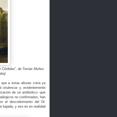
 de Córdoba", de Tomás Muñoz
oba).
que a estas alturas creía ya
 virulencia-
y, evidentemente
ización de un antibiótico
-que
 alérgicos no confirmados, han
n el descubrimiento del Dr.
e bajada, y eso es en realidad