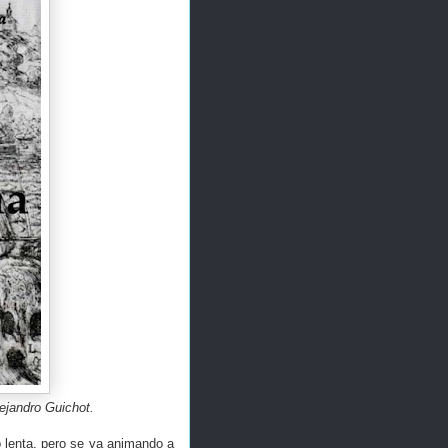
ejandro Guichot.
ó lenta, pero se va animando a