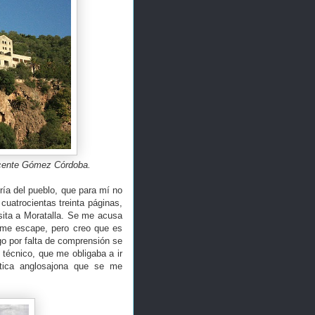
Vicente Gómez Córdoba.
ría del pueblo, que para mí no
 cuatrocientas treinta páginas,
sita a Moratalla. Se me acusa
e me escape, pero creo que es
o por falta de comprensión se
técnico, que me obligaba a ir
mática anglosajona que se me