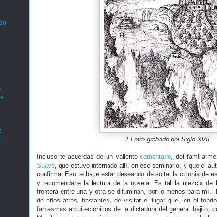
ado
.
ra
é
a
El otro grabado del Siglo XVII.
Incluso te acuerdas de un valiente
comentario
, del familiarm
Suave
, que estuvo internado allí, en ese seminario, y que el a
confirma. Eso te hace estar deseando de soltar la colonia de est
y recomendarle la lectura de la novela. Es tal la mezcla de la
frontera entre una y otra se difuminan, por lo menos para mí. 
de años atrás, bastantes, de visitar el lugar que, en el fon
fantasmas arquitectónicos de la dictadura del general bajito, 