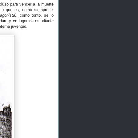
ncluso para vencer a la muerte
tico que es, como siempre el
tagonista)
, como tonto, se lo
dura y en lugar de estudiante
eterna juventud.