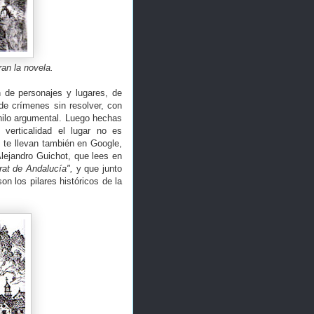
ran la novela.
n de personajes y lugares, de
de crímenes sin resolver, con
hilo argumental. Luego hechas
verticalidad el lugar no es
 te llevan también en Google,
lejandro Guichot, que lees en
at de Andalucía",
y que junto
n los pilares históricos de la