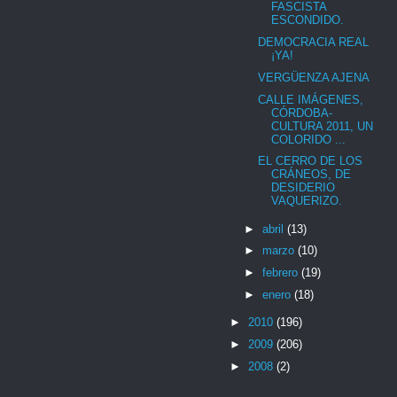
FASCISTA
ESCONDIDO.
DEMOCRACIA REAL
¡YA!
VERGÜENZA AJENA
CALLE IMÁGENES,
CÓRDOBA-
CULTURA 2011, UN
COLORIDO ...
EL CERRO DE LOS
CRÁNEOS, DE
DESIDERIO
VAQUERIZO.
►
abril
(13)
►
marzo
(10)
►
febrero
(19)
►
enero
(18)
►
2010
(196)
►
2009
(206)
►
2008
(2)