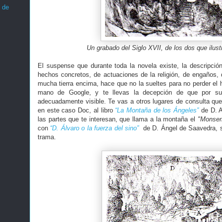
 de
Un grabado del Siglo XVII, de los dos que ilust
El suspense que durante toda la novela existe, la descripció
hechos concretos, de actuaciones de la religión, de engaños, 
mucha tierra encima, hace que no la sueltes para no perder el 
mano de Google, y te llevas la decepción de que por su 
adecuadamente visible. Te vas a otros lugares de consulta que
en este caso Doc, al libro
“La Montaña de los Ángeles”
de D. A
las partes que te interesan, que llama a la montaña el
"Monserr
con
“D. Álvaro o la fuerza del sino”
de D. Ángel de Saavedra, so
trama.