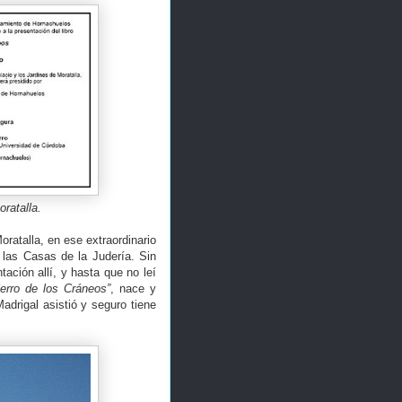
oratalla.
oratalla, en ese extraordinario
 las Casas de la Judería. Sin
tación allí, y hasta que no leí
erro de los Cráneos”
, nace y
drigal asistió y seguro tiene